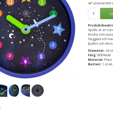
Leveranstid 
L
Produktbeskri
Apollo är en ru
klocka som pass
färgglad och har
ljudlös och drivs
Diameter:
26 c
Färg:
Blå/Multi
Material:
Plast
Batteri:
1 st AA 
: