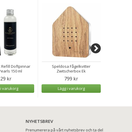
 Refill Doftpinnar
Speldosa Fågelkvitter
Speldosa H
earls 150 ml
Zwitscherbox Ek
29 kr
799 kr
 i varukorg
Lägg i varukorg
Lägg
NYHETSBREV
Prenumerera på vårt nyhetsbrev och ta del