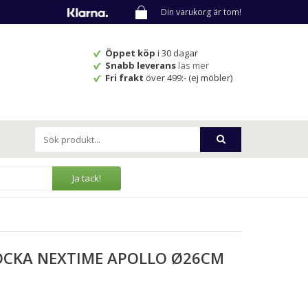
Din varukorg är tom!
Öppet köp
i 30 dagar
Snabb leverans
läs mer
Fri frakt
över 499:- (ej möbler)
Ja tack!
CKA NEXTIME APOLLO Ø26CM