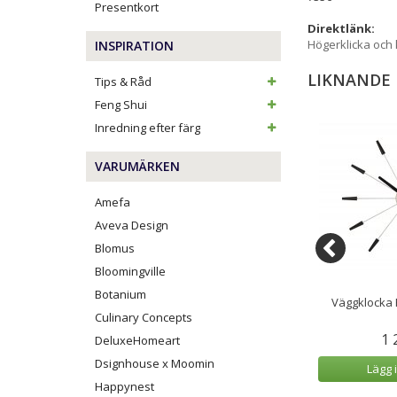
Presentkort
Direktlänk:
Högerklicka och
INSPIRATION
LIKNANDE
Tips & Råd
Feng Shui
Inredning efter färg
VARUMÄRKEN
Amefa
Aveva Design
Blomus
Bloomingville
Botanium
Edge Wood Dome
Twitter Väggklocka/Gökur
Väggklocka P
n ø35cm
21,5x41,5 cm Grön
Culinary Concepts
9 kr
999 kr
1 
DeluxeHomeart
Dsignhouse x Moomin
 varukorg
Lägg i varukorg
Lägg 
Happynest