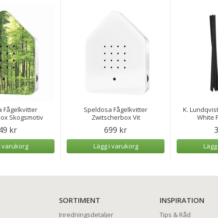
 Fågelkvitter
Speldosa Fågelkvitter
K. Lundqvist
box Skogsmotiv
Zwitscherbox Vit
White P
49 kr
699 kr
3
i varukorg
Lägg i varukorg
Lägg
SORTIMENT
INSPIRATION
Inredningsdetaljer
Tips & Råd