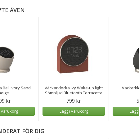
PTE ÄVEN
 Bell Ivory Sand
Väckarklocka Ivy Wake-up light
Väckarkl
Beige
Sömnljud Bluetooth Terracotta
99 kr
799 kr
5
i varukorg
Lägg i varukorg
Lägg
DERAT FÖR DIG