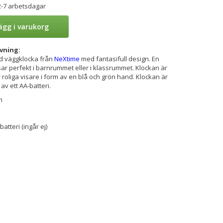
2-7 arbetsdagar
ägg i varukorg
vning:
nd väggklocka från
NeXtime
med fantasifull design. En
ar perfekt i barnrummet eller i klassrummet. Klockan är
 roliga visare i form av en blå och grön hand. Klockan är
 av ett AA-batteri.
m
batteri (ingår ej)