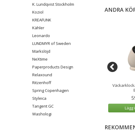
K. Lundqvist Stockholm
ANDRA KÖ
Koziol
KREAFUNK
Kähler
Leonardo
LUNDMYR of Sweden
Markslöjd
NeXtime
Paperproducts Design
Relaxound
Ritzenhoff
Bell Dusty Olive
Finesse nXt Väggklocka 30,5 cm
Väckarklocka
rön
Krom
Spring Copenhagen
9 kr
299 kr
5
Styleica
Tangent GC
 varukorg
Lägg i varukorg
Lägg 
Washologi
REKOMMEN