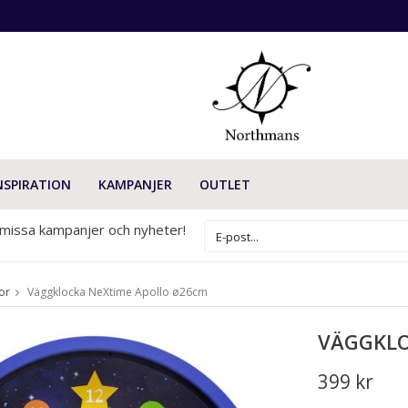
NSPIRATION
KAMPANJER
OUTLET
 missa kampanjer och nyheter!
or
Väggklocka NeXtime Apollo ø26cm
VÄGGKLO
399 kr