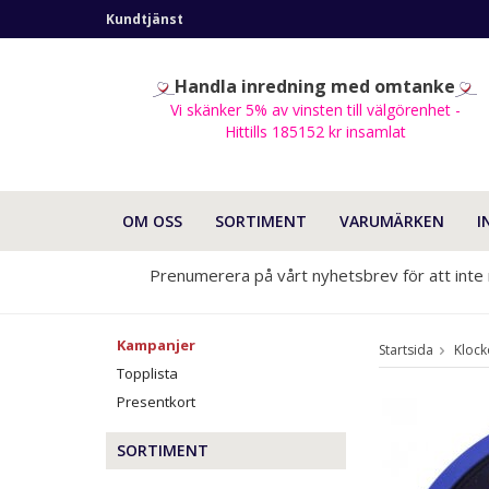
Kundtjänst
Handla inredning med omtanke
Vi skänker 5% av vinsten till välgörenhet -
Hittills 185152 kr insamlat
OM OSS
SORTIMENT
VARUMÄRKEN
I
Prenumerera på vårt nyhetsbrev för att inte
Kampanjer
Startsida
Klock
Topplista
Presentkort
SORTIMENT