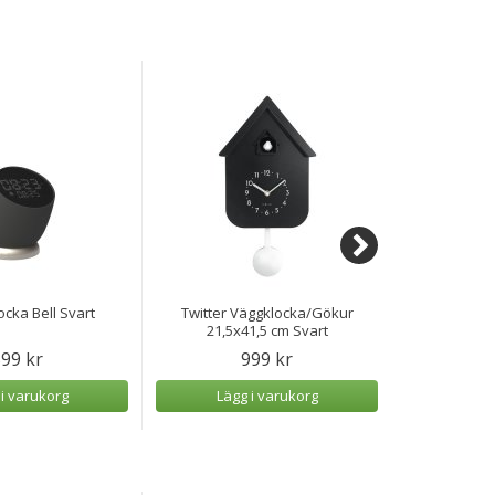
ocka Bell Svart
Twitter Väggklocka/Gökur
Twitter V
21,5x41,5 cm Svart
21,5
99 kr
999 kr
 i varukorg
Lägg i varukorg
Lägg