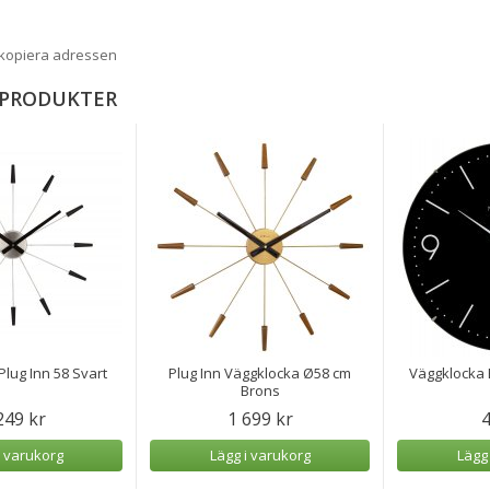
 kopiera adressen
 PRODUKTER
lug Inn 58 Svart
Plug Inn Väggklocka Ø58 cm
Väggklocka 
Brons
249 kr
1 699 kr
4
i varukorg
Lägg i varukorg
Lägg