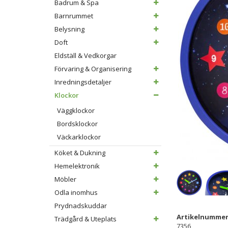
Badrum & Spa
Barnrummet
Belysning
Doft
Eldställ & Vedkorgar
Förvaring & Organisering
Inredningsdetaljer
Klockor
Väggklockor
Bordsklockor
Väckarklockor
Köket & Dukning
Hemelektronik
Möbler
Odla inomhus
Prydnadskuddar
Artikelnummer
Trädgård & Uteplats
7356