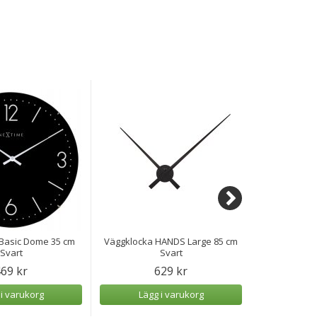
Basic Dome 35 cm
Väggklocka HANDS Large 85 cm
Väggklocka 
Svart
Svart
69 kr
629 kr
1
 i varukorg
Lägg i varukorg
Lägg