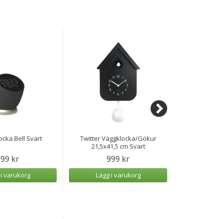
ocka Bell Svart
Twitter Väggklocka/Gökur
Twitter V
21,5x41,5 cm Svart
21,5
99 kr
999 kr
 i varukorg
Lägg i varukorg
Lägg