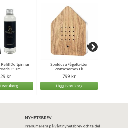
 Refill Doftpinnar
Speldosa Fågelkvitter
Speldosa H
earls 150 ml
Zwitscherbox Ek
29 kr
799 kr
 i varukorg
Lägg i varukorg
Lägg
NYHETSBREV
Prenumerera på vårt nyhetsbrev och ta del