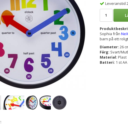
Leveranstid 
L
Produktbeskri
Sophia från
NeX
barn på ett rolig
Diameter:
26 c
Färg:
Svart/Mutl
Material:
Plast
Batteri:
1 st AA 
: