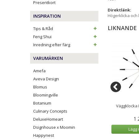
Presentkort
Direktlänk:
Högerklicka och
INSPIRATION
LIKNANDE
Tips & Råd
Feng Shui
Inredning efter färg
VARUMÄRKEN
Amefa
Aveva Design
Blomus
Bloomingville
Botanium
NeXtime Apollo
Twitter Väggklocka/Gökur
Väggklocka P
26cm
21,5x41,5 cm Grön
Culinary Concepts
9 kr
999 kr
1 
DeluxeHomeart
Dsignhouse x Moomin
 varukorg
Lägg i varukorg
Lägg 
Happynest