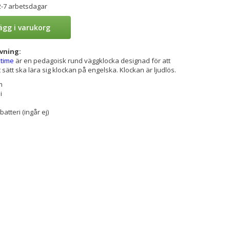
2-7 arbetsdagar
ägg i varukorg
vning:
time
är en pedagoisk rund väggklocka designad för att
t sätt ska lära sig klockan på engelska. Klockan är ljudlös.
m
i
batteri (ingår ej)