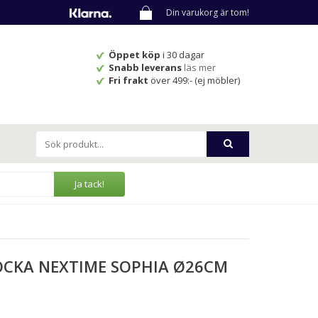
Din varukorg är tom!
Öppet köp
i 30 dagar
Snabb leverans
läs mer
Fri frakt
över 499:- (ej möbler)
Ja tack!
CKA NEXTIME SOPHIA Ø26CM