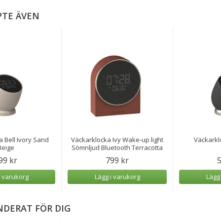
PTE ÄVEN
 Bell Ivory Sand
Väckarklocka Ivy Wake-up light
Väckarkl
Beige
Sömnljud Bluetooth Terracotta
99 kr
799 kr
5
i varukorg
Lägg i varukorg
Lägg
DERAT FÖR DIG