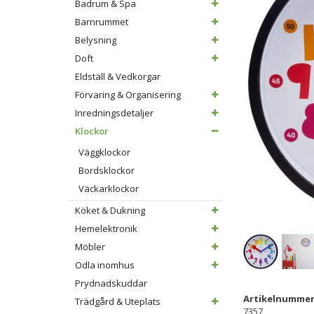
Badrum & Spa
Barnrummet
Belysning
Doft
Eldställ & Vedkorgar
Förvaring & Organisering
Inredningsdetaljer
Klockor
Väggklockor
Bordsklockor
Väckarklockor
Köket & Dukning
Hemelektronik
Möbler
Odla inomhus
Prydnadskuddar
Artikelnummer
Trädgård & Uteplats
7357