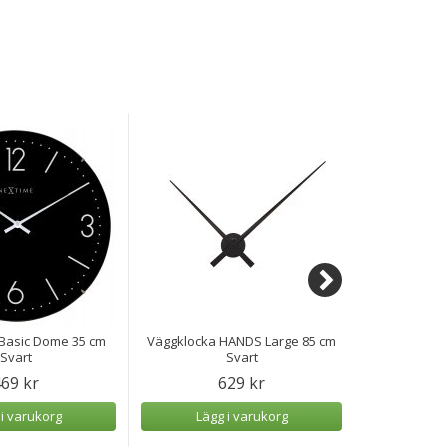
Basic Dome 35 cm
Väggklocka HANDS Large 85 cm
Väggklocka 
Svart
Svart
69 kr
629 kr
1
 i varukorg
Lägg i varukorg
Lägg