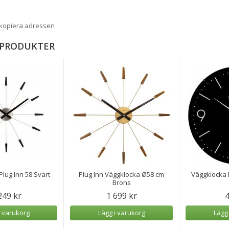
 kopiera adressen
 PRODUKTER
lug Inn 58 Svart
Plug Inn Väggklocka Ø58 cm
Väggklocka 
Brons
249 kr
1 699 kr
4
i varukorg
Lägg i varukorg
Lägg