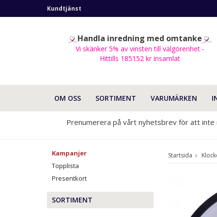
Kundtjänst
Handla inredning med omtanke
Vi skänker 5% av vinsten till välgörenhet -
Hittills 185152 kr insamlat
OM OSS
SORTIMENT
VARUMÄRKEN
I
Prenumerera på vårt nyhetsbrev för att inte
Kampanjer
Startsida
Klock
Topplista
Presentkort
SORTIMENT