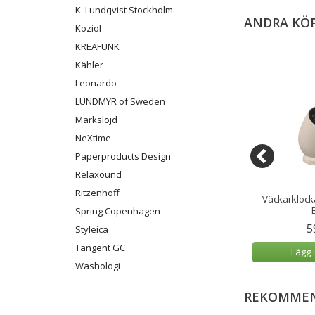
K. Lundqvist Stockholm
ANDRA KÖ
Koziol
KREAFUNK
Kähler
Leonardo
LUNDMYR of Sweden
Markslöjd
NeXtime
Paperproducts Design
Relaxound
Ritzenhoff
Bell Dusty Olive
Oslo Väggklocka Large 50 cm
Väckarklocka
rön
Brun
Spring Copenhagen
9 kr
1 399 kr
5
Styleica
Tangent GC
 varukorg
Lägg i varukorg
Lägg 
Washologi
REKOMMEN