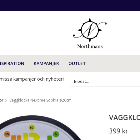
NSPIRATION
KAMPANJER
OUTLET
 missa kampanjer och nyheter!
or
Väggklocka NeXtime Sophia ø26cm
VÄGGKLO
399 kr