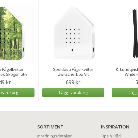
 Fågelkvitter
Speldosa Fågelkvitter
K. Lundqvist
box Skogsmotiv
Zwitscherbox Vit
White P
49 kr
699 kr
3
i varukorg
Lägg i varukorg
Lägg
SORTIMENT
INSPIRATION
Inredningsdetaljer
Tips & Råd