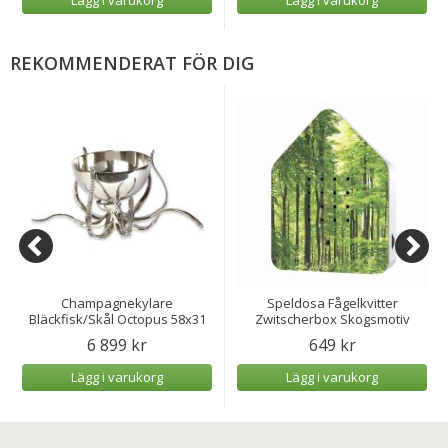
REKOMMENDERAT FÖR DIG
Champagnekylare
Speldosa Fågelkvitter
Bläckfisk/Skål Octopus 58x31
Zwitscherbox Skogsmotiv
cm
6 899 kr
649 kr
Lägg i varukorg
Lägg i varukorg