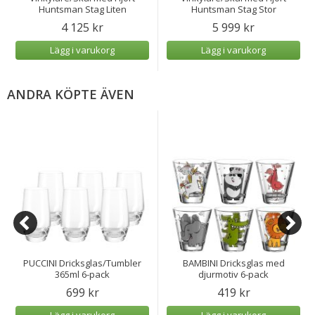
Huntsman Stag Liten
Huntsman Stag Stor
4 125 kr
5 999 kr
Lägg i varukorg
Lägg i varukorg
ANDRA KÖPTE ÄVEN
PUCCINI Dricksglas/Tumbler
BAMBINI Dricksglas med
365ml 6-pack
djurmotiv 6-pack
699 kr
419 kr
Lägg i varukorg
Lägg i varukorg