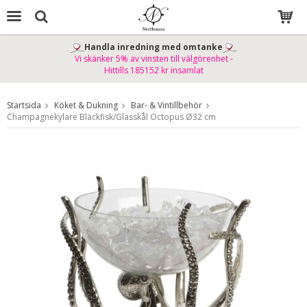
Handla inredning med omtanke
Vi skänker 5% av vinsten till välgörenhet -
Produkten har blivit tillagd i varukorgen
Hittills 185152 kr insamlat
Startsida
Köket & Dukning
Bar- & Vintillbehör
Champagnekylare Bläckfisk/Glasskål Octopus Ø32 cm