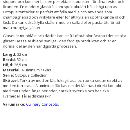
stopper och kommer bli den perfekta mittpunkten för dina fester och
firanden. En modern glasskål som spektakulärt hålls högt upp av
Octopus tentakler är perfekt att fylla med is och använda som
champagnebad och vinkylare eller för att kyla en uppfriskande öl och
läsk. Du kan också fylla skålen med en sallad eller pastarätt för att
mata hungriga gäster.
Glaset är munblåst och därför kan små luftbubblor fastna i det smälta
glaset. Dessa är ibland synliga i den färdiga produkten och är en
normal del av den handgjorda processen.
Längd:
32 cm
Bredd:
32 cm
Höjd:
26,5 cm
Material:
Aluminium / Glas
Serie:
Octopus Collection
Skötsel:
Torka av med en lätt fuktig trasa och torka sedan direkt av
med en torr trasa. Aluminium fläckas om det lämnas i direkt kontakt
med mat under långa perioder, särskilt syrerika och basiska
livsmedel. Tål ej diskmaskin.
Varumärke:
Culinary Concepts
.