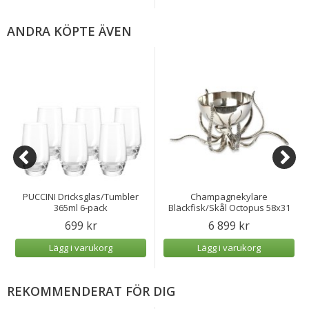
ANDRA KÖPTE ÄVEN
PUCCINI Dricksglas/Tumbler
Champagnekylare
365ml 6-pack
Bläckfisk/Skål Octopus 58x31
cm
699 kr
6 899 kr
Lägg i varukorg
Lägg i varukorg
REKOMMENDERAT FÖR DIG