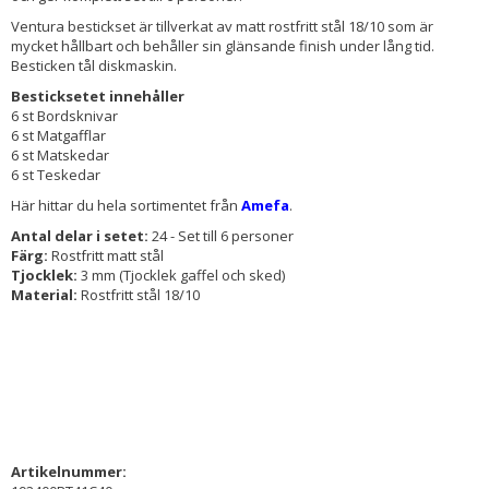
Ventura bestickset är tillverkat av matt rostfritt stål 18/10 som är
mycket hållbart och behåller sin glänsande finish under lång tid.
Besticken tål diskmaskin.
Besticksetet innehåller
6 st Bordsknivar
6 st Matgafflar
6 st Matskedar
6 st Teskedar
Här hittar du hela sortimentet från
Amefa
.
Antal delar i setet:
24 - Set till 6 personer
Färg:
Rostfritt matt stål
Tjocklek:
3 mm (Tjocklek gaffel och sked)
Material:
Rostfritt stål 18/10
Artikelnummer: