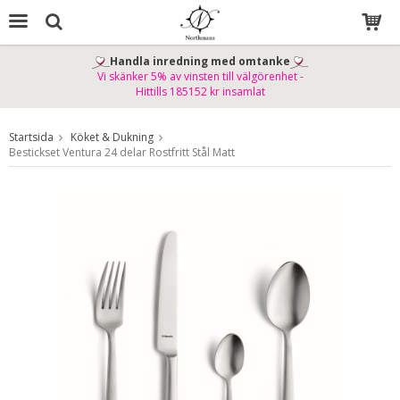
Handla inredning med omtanke
Vi skänker 5% av vinsten till välgörenhet -
Produkten har blivit tillagd i varukorgen
Hittills 185152 kr insamlat
Startsida
Köket & Dukning
Bestickset Ventura 24 delar Rostfritt Stål Matt