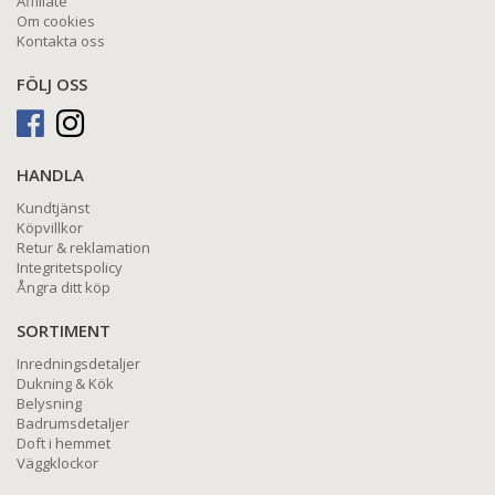
Affiliate
Om cookies
Kontakta oss
FÖLJ OSS
HANDLA
Kundtjänst
Köpvillkor
Retur & reklamation
Integritetspolicy
Ångra ditt köp
SORTIMENT
Inredningsdetaljer
Dukning & Kök
Belysning
Badrumsdetaljer
Doft i hemmet
Väggklockor