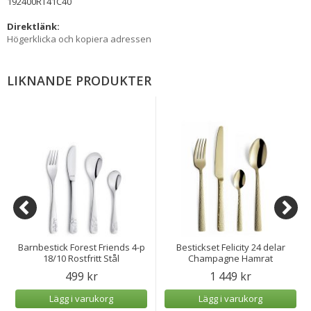
192400RT41C40
Direktlänk:
Högerklicka och kopiera adressen
LIKNANDE PRODUKTER
Barnbestick Forest Friends 4-p
Bestickset Felicity 24 delar
18/10 Rostfritt Stål
Champagne Hamrat
499 kr
1 449 kr
Lägg i varukorg
Lägg i varukorg