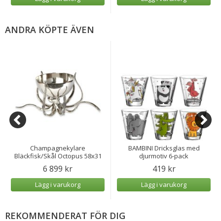
ANDRA KÖPTE ÄVEN
Champagnekylare
BAMBINI Dricksglas med
Bläckfisk/Skål Octopus 58x31
djurmotiv 6-pack
cm
6 899 kr
419 kr
Lägg i varukorg
Lägg i varukorg
REKOMMENDERAT FÖR DIG