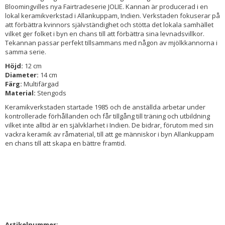
Bloomingvilles nya Fairtradeserie JOLIE. Kannan är producerad i en
lokal keramikverkstad i Allankuppam, Indien. Verkstaden fokuserar på
att förbättra kvinnors självständighet och stötta det lokala samhället
vilket ger folket i byn en chans till att förbättra sina levnadsvillkor.
Tekannan passar perfekt tillsammans med någon av mjölkkannorna i
samma serie.
Höjd:
12 cm
Diameter:
14 cm
Färg:
Multifärgad
Material:
Stengods
Keramikverkstaden startade 1985 och de anställda arbetar under
kontrollerade förhållanden och får tillgång till träning och utbildning
vilket inte alltid är en självklarhet i Indien. De bidrar, förutom med sin
vackra keramik av råmaterial, till att ge människor i byn Allankuppam
en chans till att skapa en bättre framtid.
Artikelnummer: