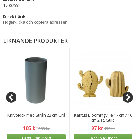
17007552
Direktlänk:
Högerklicka och kopiera adressen
LIKNANDE PRODUKTER
Knivblock med Strån 22 cm Grå
Kaktus Bloomingville 17 cm / 16
cm 2 st, Guld
185 kr
97 kr
299 kr
435 kr
Lägg i varukorg
Lägg i varukorg