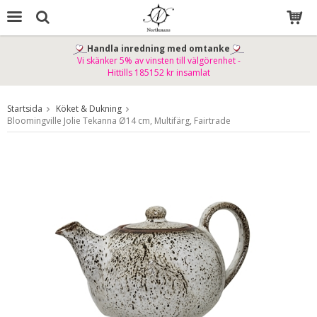
Handla inredning med omtanke
Vi skänker 5% av vinsten till välgörenhet -
Produkten har blivit tillagd i varukorgen
Hittills 185152 kr insamlat
Startsida
Köket & Dukning
Bloomingville Jolie Tekanna Ø14 cm, Multifärg, Fairtrade