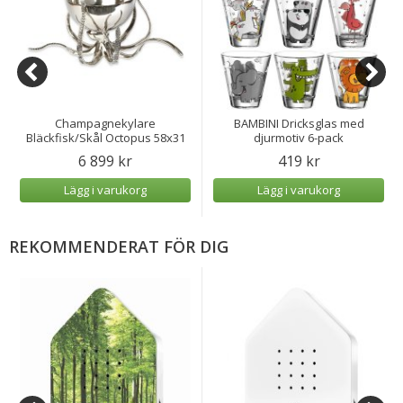
Champagnekylare
BAMBINI Dricksglas med
Bläckfisk/Skål Octopus 58x31
djurmotiv 6-pack
cm
6 899 kr
419 kr
Lägg i varukorg
Lägg i varukorg
REKOMMENDERAT FÖR DIG