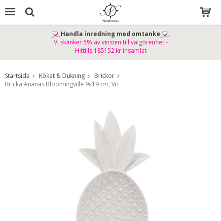
Handla inredning med omtanke
Vi skänker 5% av vinsten till välgörenhet -
Produkten har blivit tillagd i varukorgen
Hittills 185152 kr insamlat
Startsida
Köket & Dukning
Brickor
Bricka Ananas Bloomingville 9x19 cm, Vit