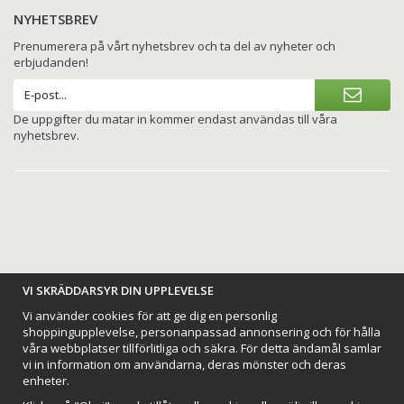
NYHETSBREV
Prenumerera på vårt nyhetsbrev och ta del av nyheter och
erbjudanden!
De uppgifter du matar in kommer endast användas till våra
nyhetsbrev.
BETALNINGSALTERNATIV
VI SKRÄDDARSYR DIN UPPLEVELSE
Vi använder cookies för att ge dig en personlig
shoppingupplevelse, personanpassad annonsering och för hålla
våra webbplatser tillförlitliga och säkra. För detta ändamål samlar
vi in information om användarna, deras mönster och deras
VI SKICKAR MED
enheter.