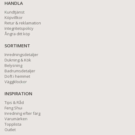
HANDLA
Kundtjänst
Köpvillkor
Retur & reklamation
Integritetspolicy
Ångra ditt köp
SORTIMENT
Inredningsdetaljer
Dukning & Kök
Belysning
Badrumsdetaljer
Doft i hemmet
Väggklockor
INSPIRATION
Tips & Råd
Feng Shui
Inredning efter färg
Varumärken
Topplista
Outlet