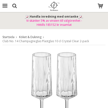
Handla inredning med omtanke
Vi skänker 5% av vinsten till välgörenhet -
Produkten har blivit tillagd i varukorgen
Hittills 185152 kr insamlat
Startsida
Köket & Dukning
Club No. 14 Champagneglas Plastglas 10 cl Crystal Clear 2-pack