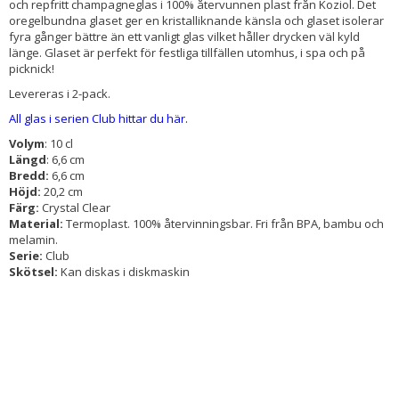
och repfritt champagneglas i 100% återvunnen plast från Koziol. Det
oregelbundna glaset ger en kristalliknande känsla och glaset isolerar
fyra gånger bättre än ett vanligt glas vilket håller drycken väl kyld
länge. Glaset är perfekt för festliga tillfällen utomhus, i spa och på
picknick!
Levereras i 2-pack.
All glas i serien Club hittar du här.
Volym
: 10 cl
Längd
: 6,6 cm
Bredd:
6,6 cm
Höjd:
20,2 cm
Färg:
Crystal Clear
Material:
Termoplast. 100% återvinningsbar. Fri från BPA, bambu och
melamin.
Serie:
Club
Skötsel:
Kan diskas i diskmaskin