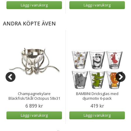
Lägg i varukorg
Lägg i varukorg
ANDRA KÖPTE ÄVEN
Champagnekylare
BAMBINI Dricksglas med
Bläckfisk/Skål Octopus 58x31
djurmotiv 6-pack
cm
6 899 kr
419 kr
Lägg i varukorg
Lägg i varukorg