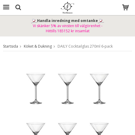
Handla inredning med omtanke
Vi skänker 5% av vinsten till välgörenhet -
Produkten har blivit tillagd i varukorgen
Hittills 185152 kr insamlat
Startsida
Köket & Dukning
DAILY Cocktailglas 270ml 6-pack