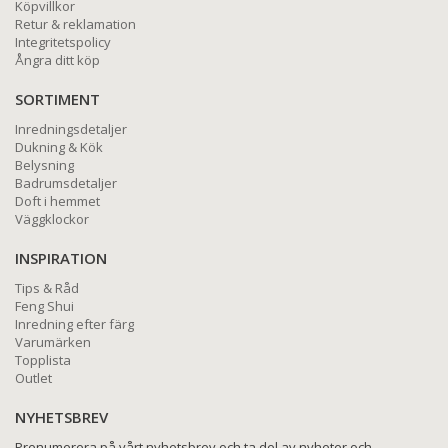
Köpvillkor
Retur & reklamation
Integritetspolicy
Ångra ditt köp
SORTIMENT
Inredningsdetaljer
Dukning & Kök
Belysning
Badrumsdetaljer
Doft i hemmet
Väggklockor
INSPIRATION
Tips & Råd
Feng Shui
Inredning efter färg
Varumärken
Topplista
Outlet
NYHETSBREV
Prenumerera på vårt nyhetsbrev och ta del av nyheter och