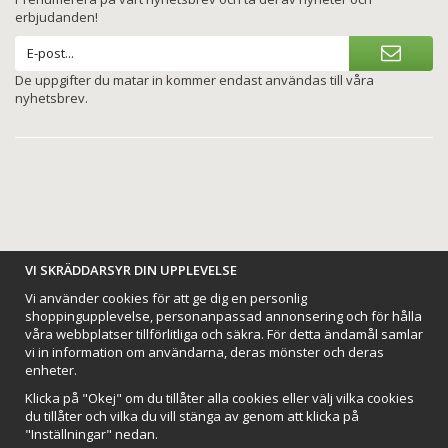
erbjudanden!
De uppgifter du matar in kommer endast användas till våra
nyhetsbrev.
BETALNINGSALTERNATIV
VI SKRÄDDARSYR DIN UPPLEVELSE
Vi använder cookies för att ge dig en personlig
shoppingupplevelse, personanpassad annonsering och för hålla
våra webbplatser tillförlitliga och säkra. För detta ändamål samlar
vi in information om användarna, deras mönster och deras
VI SKICKAR MED
enheter.
Klicka på "Okej" om du tillåter alla cookies eller välj vilka cookies
du tillåter och vilka du vill stänga av genom att klicka på
"Inställningar" nedan.