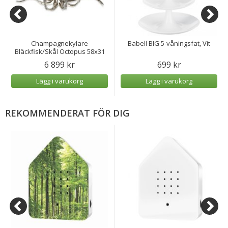
Champagnekylare
Babell BIG 5-våningsfat, Vit
Bläckfisk/Skål Octopus 58x31
cm
6 899 kr
699 kr
Lägg i varukorg
Lägg i varukorg
REKOMMENDERAT FÖR DIG