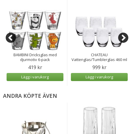
BAMBINI Dricksglas med
CHATEAU
djurmotiv 6-pack
Vattenglas/Tumblerglas 460 ml
6-pack
419 kr
999 kr
Lägg i varukorg
Lägg i varukorg
ANDRA KÖPTE ÄVEN