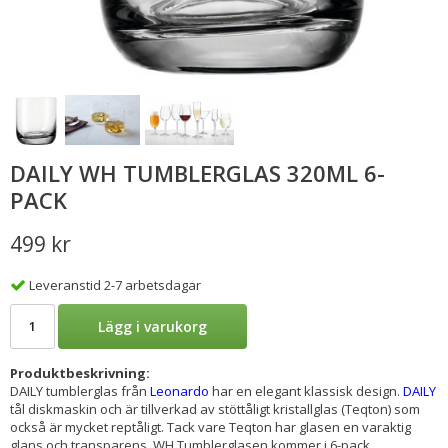
DAILY WH TUMBLERGLAS 320ML 6-
PACK
499 kr
Leveranstid 2-7 arbetsdagar
Lägg i varukorg
Produktbeskrivning:
DAILY tumblerglas från
Leonardo
har en elegant klassisk design.
DAILY
tål diskmaskin och är tillverkad av stöttåligt kristallglas (Teqton) som
också är mycket reptåligt. Tack vare Teqton har glasen en varaktig
glans och transparens. WH Tumblerglasen kommer i 6-pack.