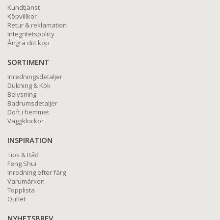
Kundtjänst
Köpvillkor
Retur & reklamation
Integritetspolicy
Ångra ditt köp
SORTIMENT
Inredningsdetaljer
Dukning & Kök
Belysning
Badrumsdetaljer
Doft i hemmet
Väggklockor
INSPIRATION
Tips & Råd
Feng Shui
Inredning efter färg
Varumärken
Topplista
Outlet
NYHETSBREV