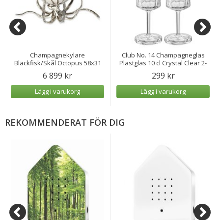
Champagnekylare
Club No. 14 Champagneglas
Bläckfisk/Skål Octopus 58x31
Plastglas 10 cl Crystal Clear 2-
cm
pack
6 899 kr
299 kr
Lägg i varukorg
Lägg i varukorg
REKOMMENDERAT FÖR DIG