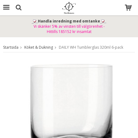
Handla inredning med omtanke
Vi skänker 5% av vinsten till välgörenhet -
Produkten har blivit tillagd i varukorgen
Hittills 185152 kr insamlat
Startsida
Köket & Dukning
DAILY WH Tumblerglas 320ml 6-pack