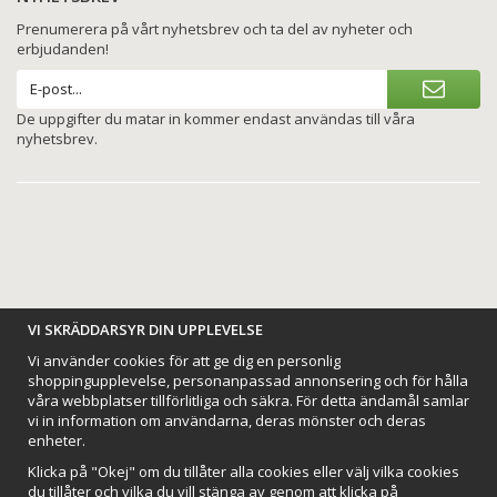
Prenumerera på vårt nyhetsbrev och ta del av nyheter och
erbjudanden!
De uppgifter du matar in kommer endast användas till våra
nyhetsbrev.
BETALNINGSALTERNATIV
VI SKRÄDDARSYR DIN UPPLEVELSE
Vi använder cookies för att ge dig en personlig
shoppingupplevelse, personanpassad annonsering och för hålla
våra webbplatser tillförlitliga och säkra. För detta ändamål samlar
vi in information om användarna, deras mönster och deras
VI SKICKAR MED
enheter.
Klicka på "Okej" om du tillåter alla cookies eller välj vilka cookies
du tillåter och vilka du vill stänga av genom att klicka på