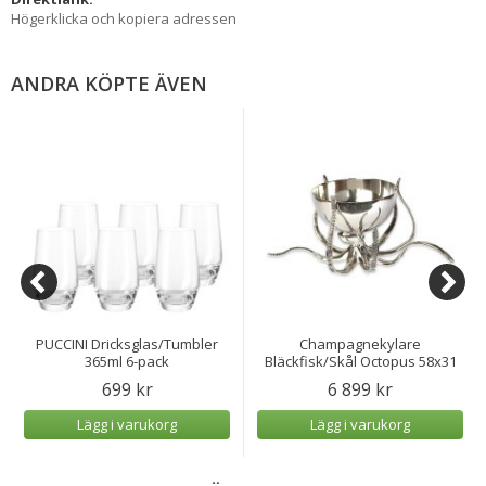
Högerklicka och kopiera adressen
ANDRA KÖPTE ÄVEN
PUCCINI Dricksglas/Tumbler
Champagnekylare
365ml 6-pack
Bläckfisk/Skål Octopus 58x31
cm
699 kr
6 899 kr
Lägg i varukorg
Lägg i varukorg