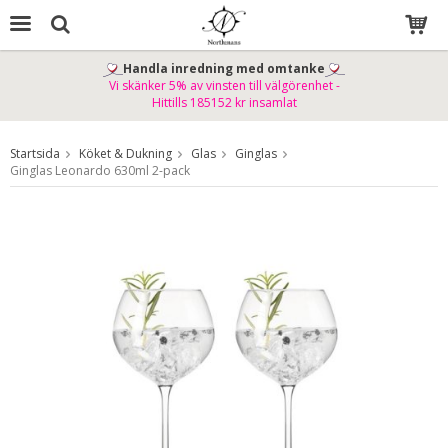
Handla inredning med omtanke
Vi skänker 5% av vinsten till välgörenhet -
Produkten har blivit tillagd i varukorgen
Hittills 185152 kr insamlat
Startsida
Köket & Dukning
Glas
Ginglas
Ginglas Leonardo 630ml 2-pack