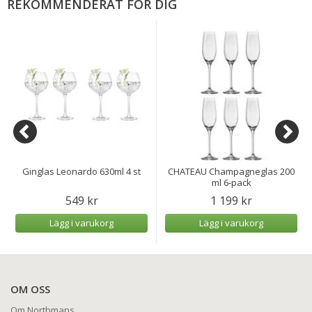
REKOMMENDERAT FÖR DIG
Ginglas Leonardo 630ml 4 st
CHATEAU Champagneglas 200
ml 6-pack
549 kr
1 199 kr
Lägg i varukorg
Lägg i varukorg
OM OSS
Om Northmans