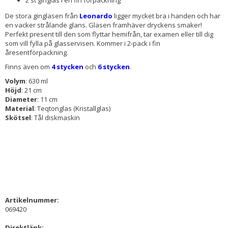
De stora ginglasen från
Leonardo
ligger mycket bra i handen och har
en vacker strålande glans. Glasen framhäver dryckens smaker!
Perfekt present till den som flyttar hemifrån, tar examen eller till dig
som vill fylla på glasservisen. Kommer i 2-pack i fin
åresentförpackning.
Finns även om
4 stycken
och
6 stycken
.
Volym
: 630 ml
Höjd
: 21 cm
Diameter
: 11 cm
Material
: Teqtonglas (Kristallglas)
Skötsel
: Tål diskmaskin
Artikelnummer:
069420
Direktlänk: