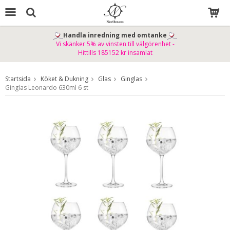
Handla inredning med omtanke
Vi skänker 5% av vinsten till välgörenhet -
Produkten har blivit tillagd i varukorgen
Hittills 185152 kr insamlat
Startsida
Köket & Dukning
Glas
Ginglas
Ginglas Leonardo 630ml 6 st