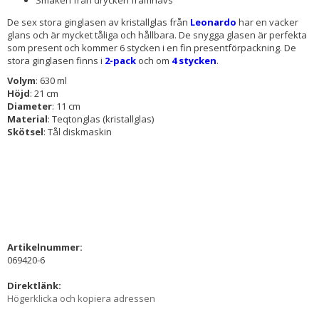
De sex stora ginglasen av kristallglas från
Leonardo
har en vacker
glans och är mycket tåliga och hållbara. De snygga glasen är perfekta
som present och kommer 6 stycken i en fin presentförpackning. De
stora ginglasen finns i
2-pack
och om
4 stycken
.
Volym
: 630 ml
Höjd
: 21 cm
Diameter
: 11 cm
Material
: Teqtonglas (kristallglas)
Skötsel
: Tål diskmaskin
Artikelnummer:
069420-6
Direktlänk:
Högerklicka och kopiera adressen