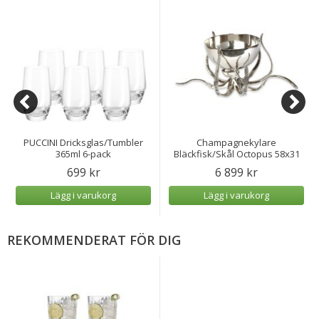
PUCCINI Dricksglas/Tumbler
Champagnekylare
365ml 6-pack
Bläckfisk/Skål Octopus 58x31
cm
699 kr
6 899 kr
Lägg i varukorg
Lägg i varukorg
REKOMMENDERAT FÖR DIG