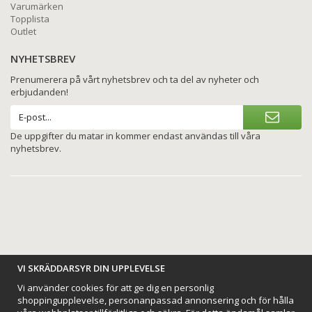
Varumärken
Topplista
Outlet
NYHETSBREV
Prenumerera på vårt nyhetsbrev och ta del av nyheter och
erbjudanden!
De uppgifter du matar in kommer endast användas till våra
nyhetsbrev.
BETALNINGSALTERNATIV
VI SKRÄDDARSYR DIN UPPLEVELSE
Vi använder cookies för att ge dig en personlig
shoppingupplevelse, personanpassad annonsering och för hålla