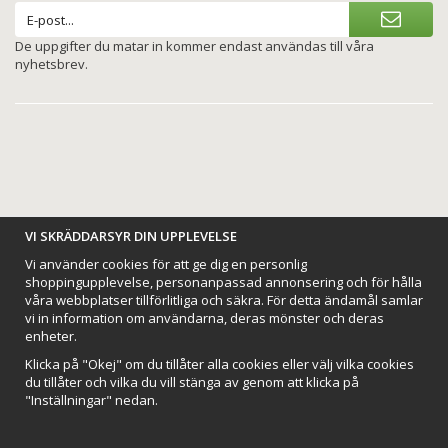
De uppgifter du matar in kommer endast användas till våra
nyhetsbrev.
BETALNINGSALTERNATIV
VI SKRÄDDARSYR DIN UPPLEVELSE
Vi använder cookies för att ge dig en personlig
shoppingupplevelse, personanpassad annonsering och för hålla
våra webbplatser tillförlitliga och säkra. För detta ändamål samlar
vi in information om användarna, deras mönster och deras
VI SKICKAR MED
enheter.
Klicka på "Okej" om du tillåter alla cookies eller välj vilka cookies
du tillåter och vilka du vill stänga av genom att klicka på
"Inställningar" nedan.