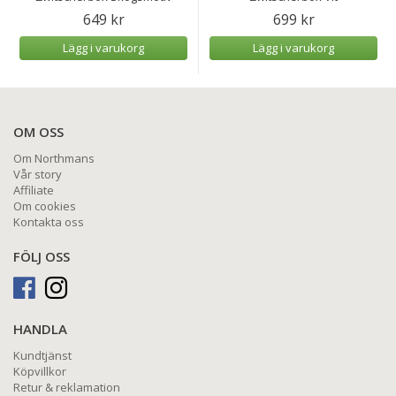
649 kr
699 kr
Lägg i varukorg
Lägg i varukorg
OM OSS
Om Northmans
Vår story
Affiliate
Om cookies
Kontakta oss
FÖLJ OSS
HANDLA
Kundtjänst
Köpvillkor
Retur & reklamation