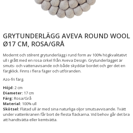
GRYTUNDERLÄGG AVEVA ROUND WOOL
Ø17 CM, ROSA/GRÅ
Modernt och stilrent grytunderlägg i rund form av 100% högkvalitativt
ull i grått med en rosa cirkel från Aveva Design. Grytunderlägget är
smuts- och vattenavisande och både skyddar bordet och ger det en
färgklick. Finns i flera fäger och utföranden.
Azo-fri färg.
Höjd:
2 cm
Diameter:
17 cm
Färg:
Rosa/Grå
Material:
100% ull
Skötsel:
Flätad ull är med sina naturliga oljor smutsavvisande. Tvätt
under vattenkranen får bort de flesta fläckarna. Vid behov går det bra
att handtvätta eller kemtvätta.