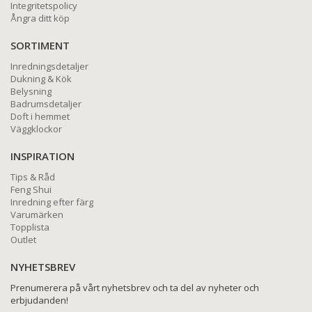
Integritetspolicy
Ångra ditt köp
SORTIMENT
Inredningsdetaljer
Dukning & Kök
Belysning
Badrumsdetaljer
Doft i hemmet
Väggklockor
INSPIRATION
Tips & Råd
Feng Shui
Inredning efter färg
Varumärken
Topplista
Outlet
NYHETSBREV
Prenumerera på vårt nyhetsbrev och ta del av nyheter och
erbjudanden!