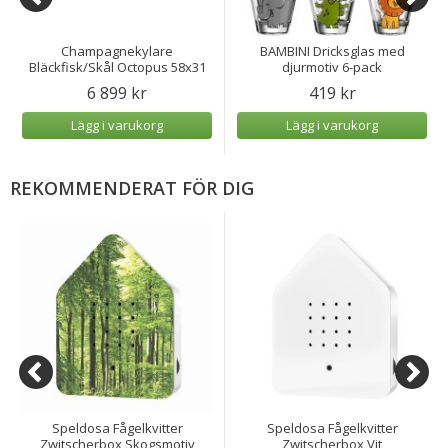
Champagnekylare
BAMBINI Dricksglas med
Bläckfisk/Skål Octopus 58x31
djurmotiv 6-pack
cm
6 899 kr
419 kr
Lägg i varukorg
Lägg i varukorg
REKOMMENDERAT FÖR DIG
Speldosa Fågelkvitter
Speldosa Fågelkvitter
Zwitscherbox Skogsmotiv
Zwitscherbox Vit