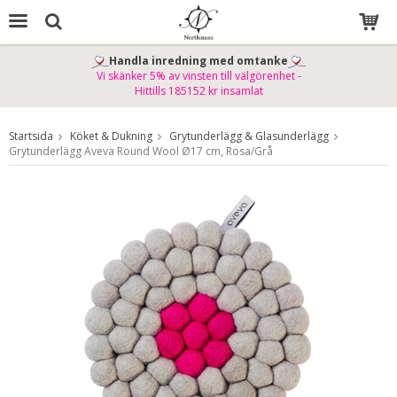
Handla inredning med omtanke
Vi skänker 5% av vinsten till välgörenhet -
Produkten har blivit tillagd i varukorgen
Hittills 185152 kr insamlat
Startsida
Köket & Dukning
Grytunderlägg & Glasunderlägg
Grytunderlägg Aveva Round Wool Ø17 cm, Rosa/Grå