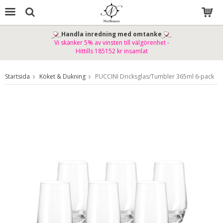
Handla inredning med omtanke
Vi skänker 5% av vinsten till välgörenhet -
Produkten har blivit tillagd i varukorgen
Hittills 185152 kr insamlat
Startsida
Köket & Dukning
PUCCINI Dricksglas/Tumbler 365ml 6-pack