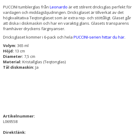
PUCCINI tumblerglas från
Leonardo
är ett stilrent dricksglas perfekt för
vardagen och middagsbjudningen. Dricksglaset är tillverkat av det
högkvalitativa Teqtonglaset som är extra rep- och stöttåligt. Glaset går
att diska i diskmaskin och har en varaktig glans. Glasets transparens
framhäver dryckens färgnyanser.
Dricksglaset kommer i 6-pack och hela
PUCCINI-serien hittar du här
.
Volym:
365 ml
Höjd:
13 cm
Diameter:
7,5 cm
Material:
Kristallglas (Teqtonglas)
Tål diskmaskin:
Ja
Artikelnummer:
L069558
Direktlänk: