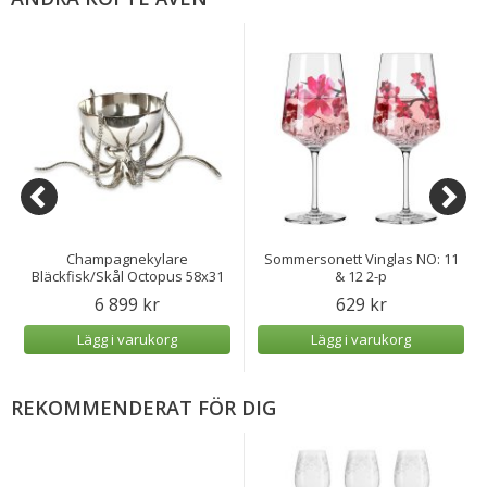
Champagnekylare
Sommersonett Vinglas NO: 11
Bläckfisk/Skål Octopus 58x31
& 12 2-p
cm
6 899 kr
629 kr
Lägg i varukorg
Lägg i varukorg
REKOMMENDERAT FÖR DIG