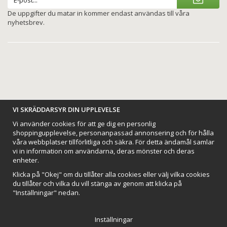
De uppgifter du matar in kommer endast användas till våra
nyhetsbrev.
BETALNINGSALTERNATIV
VI SKRÄDDARSYR DIN UPPLEVELSE
Vi använder cookies för att ge dig en personlig
shoppingupplevelse, personanpassad annonsering och för hålla
våra webbplatser tillförlitliga och säkra. För detta ändamål samlar
vi in information om användarna, deras mönster och deras
VI SKICKAR MED
enheter.
Klicka på "Okej" om du tillåter alla cookies eller välj vilka cookies
du tillåter och vilka du vill stänga av genom att klicka på
"Inställningar" nedan.
Inställningar