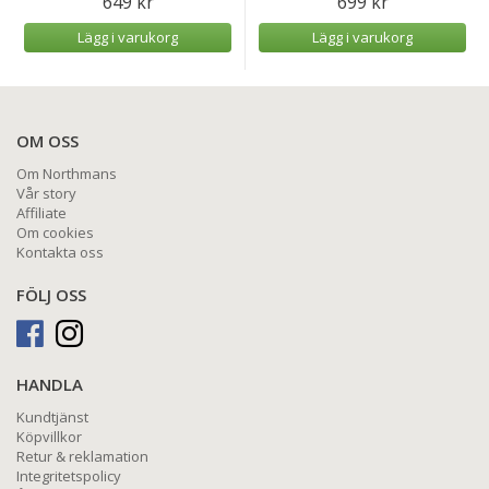
649 kr
699 kr
Lägg i varukorg
Lägg i varukorg
OM OSS
Om Northmans
Vår story
Affiliate
Om cookies
Kontakta oss
FÖLJ OSS
HANDLA
Kundtjänst
Köpvillkor
Retur & reklamation
Integritetspolicy