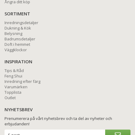
Ångra ditt köp
SORTIMENT
Inredningsdetaljer
Dukning & Kök
Belysning
Badrumsdetaljer
Doft i hemmet
Väggklockor
INSPIRATION
Tips & Råd
Feng Shui
Inredning efter färg
Varumärken
Topplista
Outlet
NYHETSBREV
Prenumerera på vårt nyhetsbrev och ta del av nyheter och
erbjudanden!