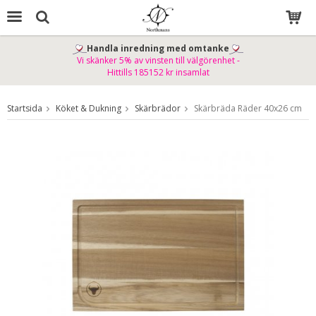
Handla inredning med omtanke
Vi skänker 5% av vinsten till välgörenhet -
Produkten har blivit tillagd i varukorgen
Hittills 185152 kr insamlat
Startsida
Köket & Dukning
Skärbrädor
Skärbräda Räder 40x26 cm