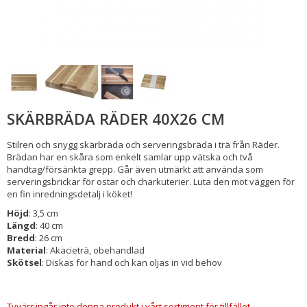
SKÄRBRÄDA RÄDER 40X26 CM
Stilren och snygg skärbräda och serveringsbräda i trä från Räder.
Brädan har en skåra som enkelt samlar upp vätska och två
handtag/försänkta grepp. Går även utmärkt att använda som
serveringsbrickar för ostar och charkuterier. Luta den mot väggen för
en fin inredningsdetalj i köket!
Höjd
: 3,5 cm
Längd
: 40 cm
Bredd
: 26 cm
Material
: Akacieträ, obehandlad
Skötsel
: Diskas för hand och kan oljas in vid behov
Tyvärr ingår inte denna produkt i vårt sortiment för tillfället.