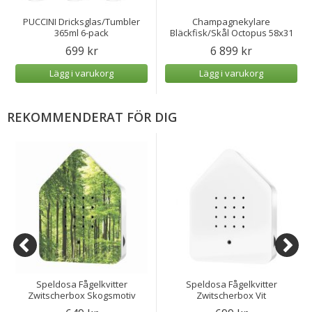
PUCCINI Dricksglas/Tumbler
Champagnekylare
365ml 6-pack
Bläckfisk/Skål Octopus 58x31
cm
699 kr
6 899 kr
Lägg i varukorg
Lägg i varukorg
REKOMMENDERAT FÖR DIG
Speldosa Fågelkvitter
Speldosa Fågelkvitter
Zwitscherbox Skogsmotiv
Zwitscherbox Vit