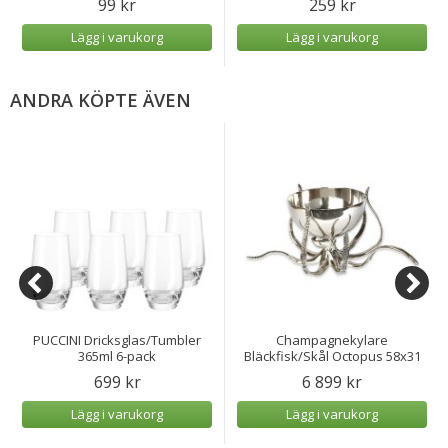
99 kr
259 kr
Lägg i varukorg
Lägg i varukorg
ANDRA KÖPTE ÄVEN
PUCCINI Dricksglas/Tumbler
Champagnekylare
365ml 6-pack
Bläckfisk/Skål Octopus 58x31
cm
699 kr
6 899 kr
Lägg i varukorg
Lägg i varukorg