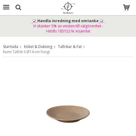
Handla inredning med omtanke
Vi skänker 5% av vinsten till välgörenhet -
Produkten har blivit tillagd i varukorgen
Hittills 185152 kr insamlat
Startsida
Köket & Dukning
Tallrikar & Fat
Kumi Tallrik S Ø14 cm Fungi