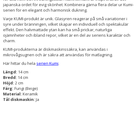
japanska ordet för evig skönhet. Kombinera gärna flera delar ur Kumi-
serien för en elegant och harmonisk dukning.
Varje KUMI-produkt är unik. Glasyren reagerar på små variationer i
syre under bränningen, vilket skapar en individuell och spektakulär
effekt. Den halvmattade ytan kan ha små prickar, naturliga
ojämnheter och ibland repor, vilket är en del av seriens karaktär och
charm.
KUMI-produkterna är diskmaskinssäkra, kan användas i
mikrovågsugnen och är säkra att användas för matlagning.
Här hittar du hela
serien Kumi
.
Längd:
14 cm
Bredd:
14 cm
Höjd:
2 cm
Färg:
Fungi (Beige)
Material:
Keramik
Tål diskmaskin:
Ja