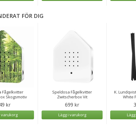
DERAT FÖR DIG
 Fågelkvitter
Speldosa Fågelkvitter
K. Lundqvist
box Skogsmotiv
Zwitscherbox Vit
White P
49 kr
699 kr
3
i varukorg
Lägg i varukorg
Lägg