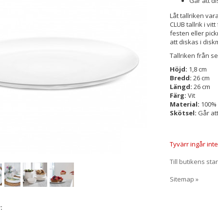
Går att d
Låt tallriken va
CLUB tallrik i vit
festen eller pic
att diskas i dis
Tallriken från s
Höjd:
1,8 cm
Bredd:
26 cm
Längd:
26 cm
Färg:
Vit
Material:
100% 
Skötsel:
Går at
Tyvärr ingår inte
Till butikens sta
Sitemap »
: