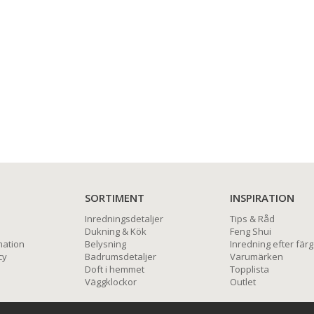
SORTIMENT
INSPIRATION
Inredningsdetaljer
Tips & Råd
Dukning & Kök
Feng Shui
mation
Belysning
Inredning efter färg
cy
Badrumsdetaljer
Varumärken
Doft i hemmet
Topplista
Väggklockor
Outlet