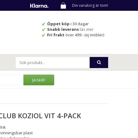
Din varukorg är tom!
Öppet köp
i 30 dagar
Snabb leverans
läs mer
Fri frakt
över 499:- (ej möbler)
Ja tack!
CLUB KOZIOL VIT 4-PACK
lrik
vinningsbar plast