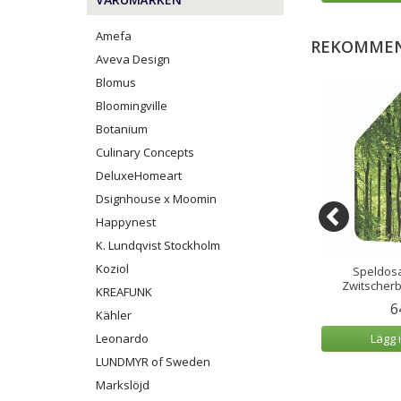
Amefa
REKOMMEN
Aveva Design
Blomus
Bloomingville
Botanium
Culinary Concepts
DeluxeHomeart
Dsignhouse x Moomin
Happynest
K. Lundqvist Stockholm
Koziol
Fågelkvitter
Champagnekylare Bläckfisk/Skål
Speldosa
rbox Körsbär
Octopus 58x31 cm
Zwitscher
KREAFUNK
9 kr
6 899 kr
6
Kähler
 varukorg
Leonardo
Lägg i varukorg
Lägg 
LUNDMYR of Sweden
Markslöjd