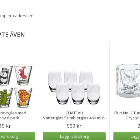
 kopiera adressen
PTE ÄVEN
ricksglas med
CHATEAU
Club No. 2 Tum
tiv 6-pack
Vattenglas/Tumblerglas 460 ml 6-
Crystal
pack
19 kr
999 kr
2
i varukorg
Lägg i varukorg
Lägg