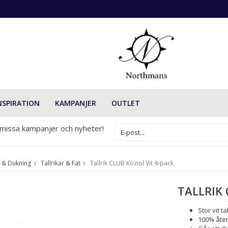
NSPIRATION
KAMPANJER
OUTLET
 missa kampanjer och nyheter!
 & Dukning
Tallrikar & Fat
Tallrik CLUB Koziol Vit 4-pack
TALLRIK 
Stor vit tal
100% åter