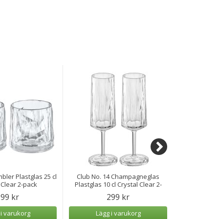
bler Plastglas 25 cl
Club No. 14 Champagneglas
Sommersonet
 Clear 2-pack
Plastglas 10 cl Crystal Clear 2-
pack
99 kr
299 kr
 i varukorg
Lägg i varukorg
Lägg