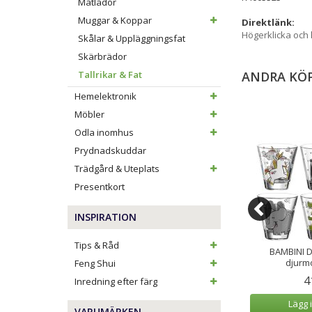
Matlådor
Muggar & Koppar
Direktlänk:
Högerklicka och
Skålar & Uppläggningsfat
Skärbrädor
Tallrikar & Fat
ANDRA KÖ
Hemelektronik
Möbler
Odla inomhus
Prydnadskuddar
Trädgård & Uteplats
Presentkort
INSPIRATION
Tips & Råd
 Strån 22 cm Grå
Club No. 11 Ölglas Plastglas 50 cl
BAMBINI D
Crystal Clear 2-pack
djurmo
Feng Shui
kr
299 kr
4
299 kr
Inredning efter färg
 varukorg
Lägg i varukorg
Lägg 
VARUMÄRKEN