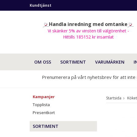
Kundtjänst
Handla inredning med omtanke
Vi skänker 5% av vinsten till välgörenhet -
Hittills 185152 kr insamlat
OM OSS
SORTIMENT
VARUMÄRKEN
I
Prenumerera på vårt nyhetsbrev för att inte
Kampanjer
Startsida
Köket
Topplista
Presentkort
SORTIMENT