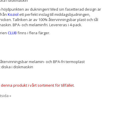
iska i diskmaskin
ra höjdpunkten av dukningen! Med sin fasetterad design är
t från
Koziol
ett perfekt inslag till middagsbjudningen,
knicken. Tallriken är av 100% återvinningsbar plast och tål
kmaskin. BPA- och melaminfri. Levereras i 4-pack.
erien
CLUB
finns i flera färger.
återvinningsbar melamin- och BPA-fri termoplast
t diska i diskmaskin
 denna produkt i vårt sortiment för tillfället.
rtsida »