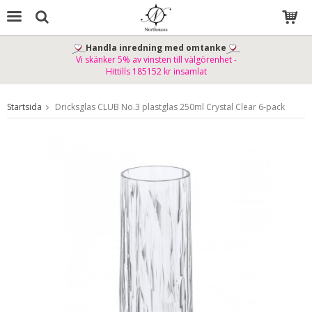
Handla inredning med omtanke
Vi skänker 5% av vinsten till välgörenhet -
Produkten har blivit tillagd i varukorgen
Hittills 185152 kr insamlat
Startsida
Dricksglas CLUB No.3 plastglas 250ml Crystal Clear 6-pack