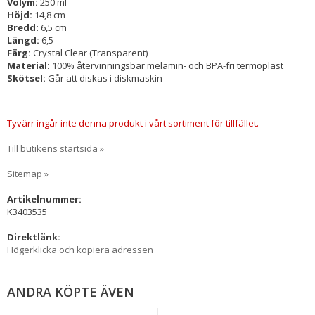
Volym:
250 ml
Höjd:
14,8 cm
Bredd:
6,5 cm
Längd:
6,5
Färg:
Crystal Clear (Transparent)
Material:
100% återvinningsbar melamin- och BPA-fri termoplast
Skötsel:
Går att diskas i diskmaskin
Tyvärr ingår inte denna produkt i vårt sortiment för tillfället.
Till butikens startsida »
Sitemap »
Artikelnummer:
K3403535
Direktlänk:
Högerklicka och kopiera adressen
ANDRA KÖPTE ÄVEN