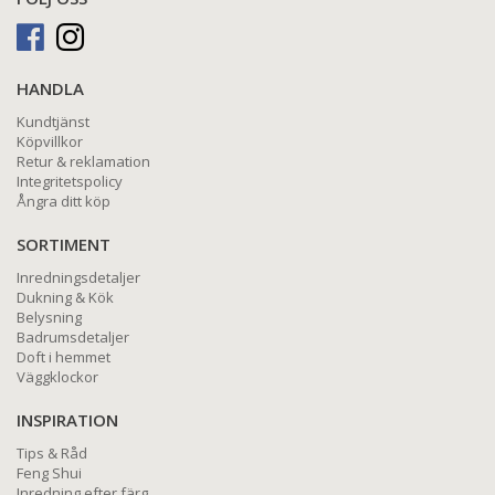
HANDLA
Kundtjänst
Köpvillkor
Retur & reklamation
Integritetspolicy
Ångra ditt köp
SORTIMENT
Inredningsdetaljer
Dukning & Kök
Belysning
Badrumsdetaljer
Doft i hemmet
Väggklockor
INSPIRATION
Tips & Råd
Feng Shui
Inredning efter färg