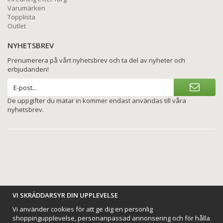
Varumärken
Topplista
Outlet
NYHETSBREV
Prenumerera på vårt nyhetsbrev och ta del av nyheter och
erbjudanden!
De uppgifter du matar in kommer endast användas till våra
nyhetsbrev.
BETALNINGSALTERNATIV
VI SKRÄDDARSYR DIN UPPLEVELSE
Vi använder cookies för att ge dig en personlig
shoppingupplevelse, personanpassad annonsering och för hålla