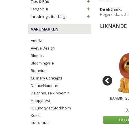
Tips & Råd
Feng Shui
Direktlänk:
Högerklicka och
Inredning efter färg
LIKNANDE
VARUMÄRKEN
Amefa
Aveva Design
Blomus
Bloomingville
Botanium
Culinary Concepts
DeluxeHomeart
Dsignhouse x Moomin
lkvitter Birdybox
Lyckotroll Lärare 9 cm
BAMBINI S
Happynest
rk Ek
K. Lundqvist Stockholm
9 kr
449 kr
2
Koziol
 varukorg
Lägg i varukorg
Lägg 
KREAFUNK