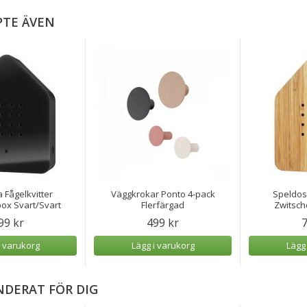
PTE ÄVEN
 Fågelkvitter
Väggkrokar Ponto 4-pack
Speldosa
ox Svart/Svart
Flerfärgad
Zwitsc
99 kr
499 kr
7
i varukorg
Lägg i varukorg
Lägg
DERAT FÖR DIG