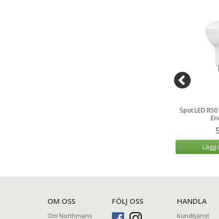
ardo 630ml 4 st
K. Lundqvist Doftljus Casa
Spot LED R50
Violeta
En
9 kr
349 kr
 varukorg
Lägg i varukorg
Lägg 
OM OSS
FÖLJ OSS
HANDLA
Om Northmans
Kundtjänst