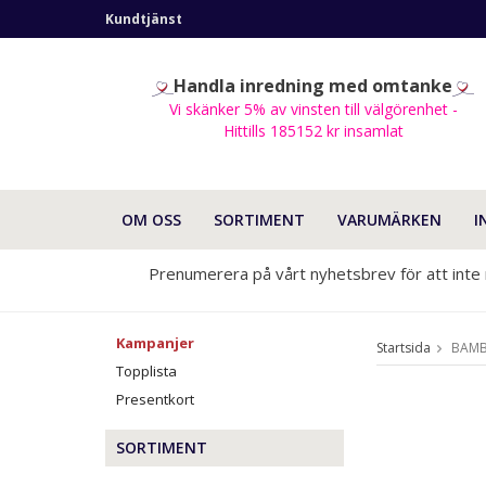
Kundtjänst
Handla inredning med omtanke
Vi skänker 5% av vinsten till välgörenhet -
Hittills 185152 kr insamlat
OM OSS
SORTIMENT
VARUMÄRKEN
I
Prenumerera på vårt nyhetsbrev för att inte
Kampanjer
Startsida
BAMB
Topplista
Presentkort
SORTIMENT