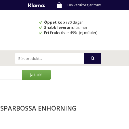
Din varukorg är tom!
Öppet köp
i 30 dagar
Snabb leverans
läs mer
Fri frakt
över 499:- (ej möbler)
Ja tack!
 SPARBÖSSA ENHÖRNING