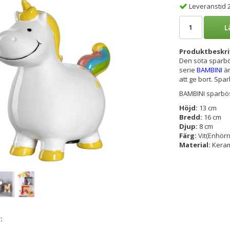
Leveranstid 
L
Produktbeskri
Den söta sparbö
serie
BAMBINI
är
att ge bort. Spa
BAMBINI sparböss
Höjd:
13 cm
Bredd:
16 cm
Djup:
8 cm
Färg:
Vit(Enhörn
Material:
Kera
: