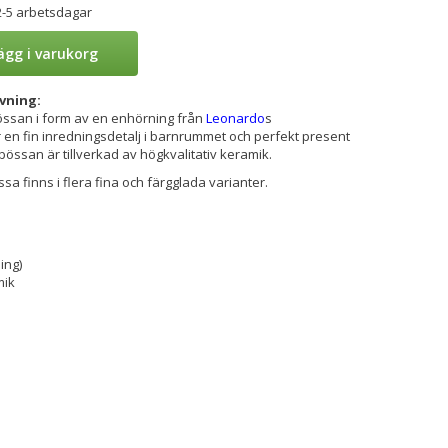
2-5 arbetsdagar
ägg i varukorg
vning:
ssan i form av en enhörning från
Leonardo
s
 en fin inredningsdetalj i barnrummet och perfekt present
rbössan är tillverkad av högkvalitativ keramik.
a finns i flera fina och färgglada varianter.
ing)
mik