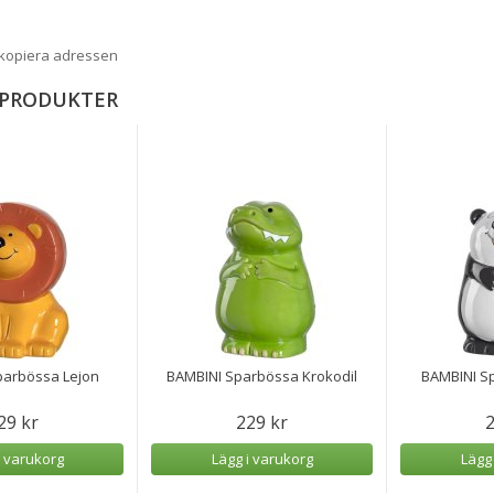
 kopiera adressen
 PRODUKTER
parbössa Lejon
BAMBINI Sparbössa Krokodil
BAMBINI S
29 kr
229 kr
2
i varukorg
Lägg i varukorg
Lägg