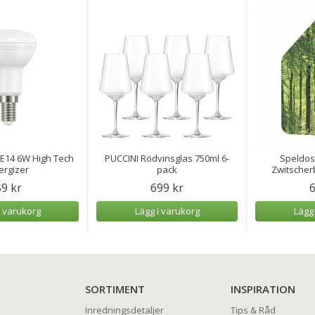
 E14 6W High Tech
PUCCINI Rödvinsglas 750ml 6-
Speldosa
ergizer
pack
Zwitscher
59 kr
699 kr
6
i varukorg
Lägg i varukorg
Lägg
SORTIMENT
INSPIRATION
Inredningsdetaljer
Tips & Råd