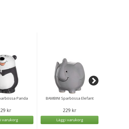
parbössa Panda
BAMBINI Sparbössa Elefant
Lyckotroll 
29 kr
229 kr
 i varukorg
Lägg i varukorg
Lägg