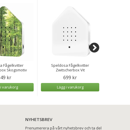
 Fågelkvitter
Speldosa Fågelkvitter
K. Lundqvis
box Skogsmotiv
Zwitscherbox Vit
White 
49 kr
699 kr
 i varukorg
Lägg i varukorg
Lägg
NYHETSBREV
Prenumerera på vårt nyhetsbrev och ta del