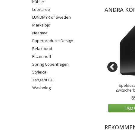
Kähler
ANDRA KÖ
Leonardo
LUNDMYR of Sweden
Markslöjd
NeXtime
Paperproducts Design
Relaxound
Ritzenhoff
Spring Copenhagen
Styleica
Tangent GC
omsterflicka 9 cm
Lyckotroll Trä Original Ek 9 cm
Speldosa
Washologi
Zwitscherb
9 kr
799 kr
6
 varukorg
Lägg i varukorg
Lägg 
REKOMMEN