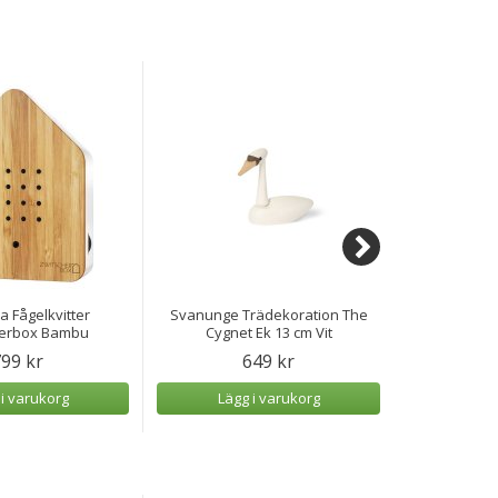
 Fågelkvitter
Svanunge Trädekoration The
Lyckotroll V
herbox Bambu
Cygnet Ek 13 cm Vit
99 kr
649 kr
 i varukorg
Lägg i varukorg
Lägg