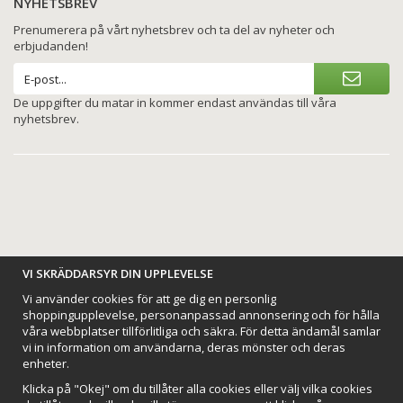
NYHETSBREV
Prenumerera på vårt nyhetsbrev och ta del av nyheter och
erbjudanden!
De uppgifter du matar in kommer endast användas till våra
nyhetsbrev.
BETALNINGSALTERNATIV
VI SKRÄDDARSYR DIN UPPLEVELSE
Vi använder cookies för att ge dig en personlig
shoppingupplevelse, personanpassad annonsering och för hålla
våra webbplatser tillförlitliga och säkra. För detta ändamål samlar
vi in information om användarna, deras mönster och deras
VI SKICKAR MED
enheter.
Klicka på "Okej" om du tillåter alla cookies eller välj vilka cookies