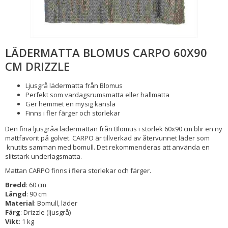
LÄDERMATTA BLOMUS CARPO 60X90
CM DRIZZLE
Ljusgrå lädermatta från Blomus
Perfekt som vardagsrumsmatta eller hallmatta
Ger hemmet en mysig känsla
Finns i fler färger och storlekar
Den fina ljusgråa lädermattan från Blomus i storlek 60x90 cm blir en ny
mattfavorit på golvet. CARPO är tillverkad av återvunnet läder som
knutits samman med bomull. Det rekommenderas att använda en
slitstark underlagsmatta.
Mattan CARPO finns i flera storlekar och färger.
Bredd
: 60 cm
Längd
: 90 cm
Material
: Bomull, läder
Färg
: Drizzle (ljusgrå)
Vikt
: 1 kg