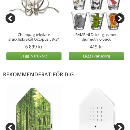
Champagnekylare
BAMBINI Dricksglas med
Bläckfisk/Skål Octopus 58x31
djurmotiv 6-pack
cm
6 899 kr
419 kr
Lägg i varukorg
Lägg i varukorg
REKOMMENDERAT FÖR DIG