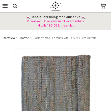
Handla inredning med omtanke
Vi skänker 5% av vinsten till välgörenhet -
Produkten har blivit tillagd i varukorgen
Hittills 185152 kr insamlat
Startsida
Mattor
Lädermatta Blomus CARPO 60x90 cm Drizzle