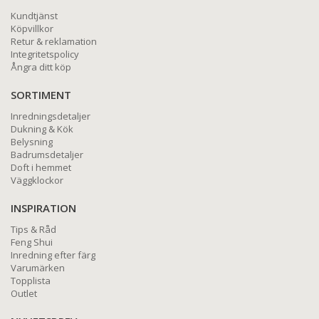
Kundtjänst
Köpvillkor
Retur & reklamation
Integritetspolicy
Ångra ditt köp
SORTIMENT
Inredningsdetaljer
Dukning & Kök
Belysning
Badrumsdetaljer
Doft i hemmet
Väggklockor
INSPIRATION
Tips & Råd
Feng Shui
Inredning efter färg
Varumärken
Topplista
Outlet