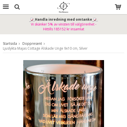
Handla inredning med omtanke
Vi skänker 5% av vinsten till välgörenhet -
Produkten har blivit tillagd i varukorgen
Hittills 185152 kr insamlat
Startsida
Doppresent
Ljuslykta Majas Cottage Älskade Unge 9x10 cm, Silver