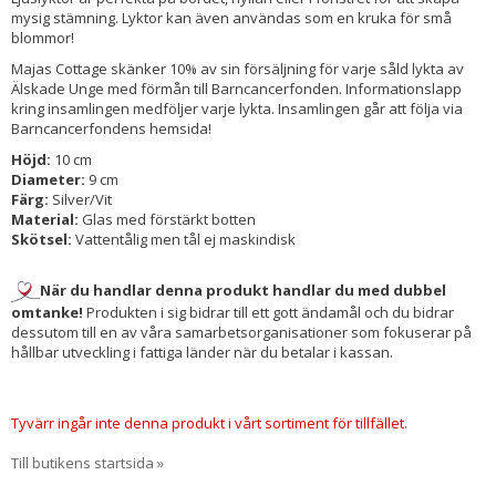
mysig stämning. Lyktor kan även användas som en kruka för små
blommor!
Majas Cottage skänker 10% av sin försäljning för varje såld lykta av
Älskade Unge med förmån till Barncancerfonden. Informationslapp
kring insamlingen medföljer varje lykta. Insamlingen går att följa via
Barncancerfondens hemsida!
Höjd:
10 cm
Diameter:
9 cm
Färg:
Silver/Vit
Material:
Glas med förstärkt botten
Skötsel:
Vattentålig men tål ej maskindisk
När du handlar denna produkt handlar du med dubbel
omtanke!
Produkten i sig bidrar till ett gott ändamål och du bidrar
dessutom till en av våra samarbetsorganisationer som fokuserar på
hållbar utveckling i fattiga länder när du betalar i kassan.
Tyvärr ingår inte denna produkt i vårt sortiment för tillfället.
Till butikens startsida »