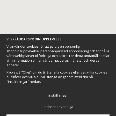
BETALNINGSALTERNATIV
VI SKRÄDDARSYR DIN UPPLEVELSE
Vi använder cookies för att ge dig en personlig
shoppingupplevelse, personanpassad annonsering och för hålla
våra webbplatser tillförlitliga och säkra. För detta ändamål samlar
vi in information om användarna, deras mönster och deras
VI SKICKAR MED
enheter.
Klicka på "Okej" om du tillåter alla cookies eller välj vilka cookies
du tillåter och vilka du vill stänga av genom att klicka på
"Inställningar" nedan.
Inställningar
Endast nödvändiga
Northmans Design AB
Till toppen av sidan