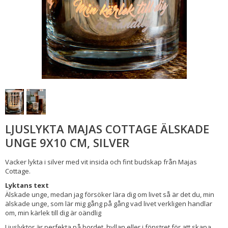
LJUSLYKTA MAJAS COTTAGE ÄLSKADE
UNGE 9X10 CM, SILVER
Vacker lykta i silver med vit insida och fint budskap från Majas
Cottage.
Lyktans text
Älskade unge, medan jag försöker lära dig om livet så är det du, min
älskade unge, som lär mig gång på gång vad livet verkligen handlar
om, min kärlek till dig är oändlig
Ljuslyktor är perfekta på bordet, hyllan eller i fönstret för att skapa