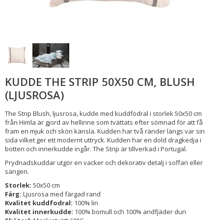
KUDDE THE STRIP 50X50 CM, BLUSH
(LJUSROSA)
The Strip Blush, ljusrosa, kudde med kuddfodral i storlek 50x50 cm
från Himla är gjord av hellinne som tvättats efter sömnad för att få
fram en mjuk och skön känsla. Kudden har två ränder längs var sin
sida vilket ger ett modernt uttryck. Kudden har en dold dragkedja i
botten och innerkudde ingår. The Strip är tillverkad i Portugal.
Prydnadskuddar utgör en vacker och dekorativ detalj i soffan eller
sängen.
Storlek:
50x50 cm
Färg:
Ljusrosa med färgad rand
Kvalitet kuddfodral:
100% lin
Kvalitet innerkudde:
100% bomull och 100% andfjäder dun