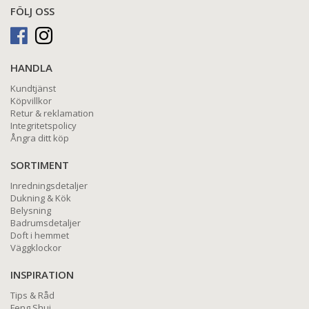
FÖLJ OSS
HANDLA
Kundtjänst
Köpvillkor
Retur & reklamation
Integritetspolicy
Ångra ditt köp
SORTIMENT
Inredningsdetaljer
Dukning & Kök
Belysning
Badrumsdetaljer
Doft i hemmet
Väggklockor
INSPIRATION
Tips & Råd
Feng Shui