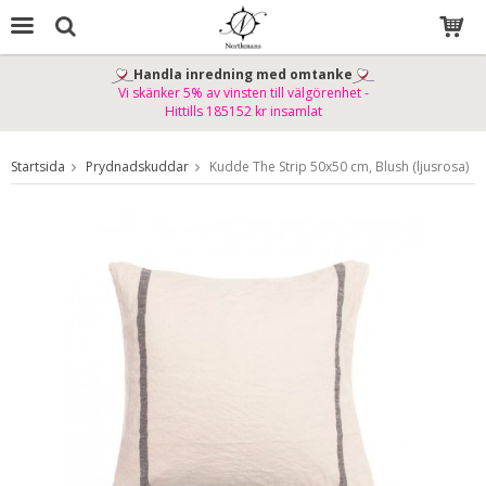
Handla inredning med omtanke
Vi skänker 5% av vinsten till välgörenhet -
Produkten har blivit tillagd i varukorgen
Hittills 185152 kr insamlat
Startsida
Prydnadskuddar
Kudde The Strip 50x50 cm, Blush (ljusrosa)