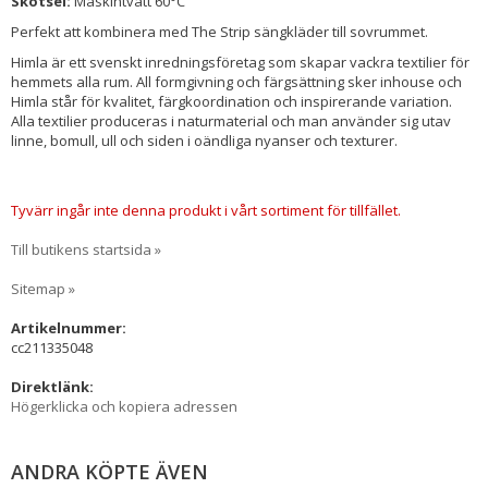
Skötsel:
Maskintvätt 60°C
Perfekt att kombinera med The Strip sängkläder till sovrummet.
Himla är ett svenskt inredningsföretag som skapar vackra textilier för
hemmets alla rum. All formgivning och färgsättning sker inhouse och
Himla står för kvalitet, färgkoordination och inspirerande variation.
Alla textilier produceras i naturmaterial och man använder sig utav
linne, bomull, ull och siden i oändliga nyanser och texturer.
Tyvärr ingår inte denna produkt i vårt sortiment för tillfället.
Till butikens startsida »
Sitemap »
Artikelnummer:
cc211335048
Direktlänk:
Högerklicka och kopiera adressen
ANDRA KÖPTE ÄVEN