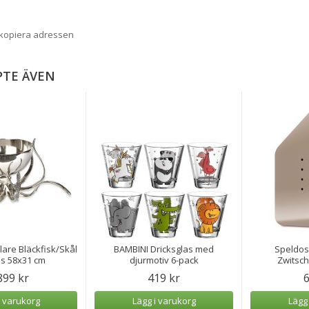
 kopiera adressen
PTE ÄVEN
re Bläckfisk/Skål
BAMBINI Dricksglas med
Speldosa
s 58x31 cm
djurmotiv 6-pack
Zwitsc
899 kr
419 kr
6
i varukorg
Lägg i varukorg
Lägg