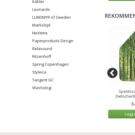
Kähler
Leonardo
REKOMMEN
LUNDMYR of Sweden
Markslöjd
NeXtime
Paperproducts Design
Relaxound
Ritzenhoff
Spring Copenhagen
Styleica
Tangent GC
Washologi
cksglas/Tumbler
Speldosa Fågelkvitter
Speldosa
l 6-pack
Zwitscherbox Körsbär
Zwitscher
9 kr
799 kr
6
 varukorg
Lägg i varukorg
Lägg 