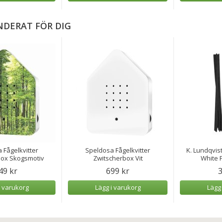
DERAT FÖR DIG
 Fågelkvitter
Speldosa Fågelkvitter
K. Lundqvist
box Skogsmotiv
Zwitscherbox Vit
White P
49 kr
699 kr
3
i varukorg
Lägg i varukorg
Lägg