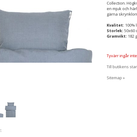
Collection. Högkv
en mjuk och härl
gärna skrynklorna
Kvalitet:
100% l
Storlek:
50x60 
Gramvikt:
182 
Tyvärr ingår inte
Till butikens sta
Sitemap »
: