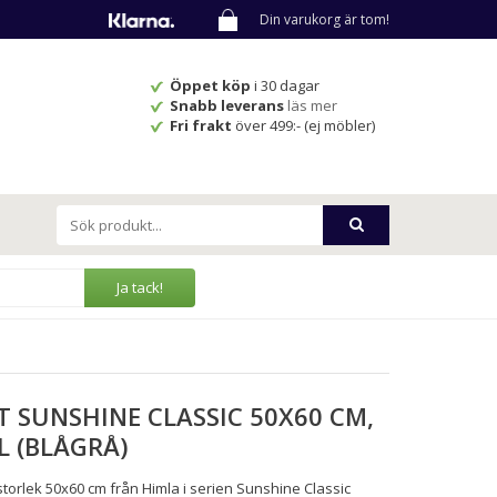
Din varukorg är tom!
Öppet köp
i 30 dagar
Snabb leverans
läs mer
Fri frakt
över 499:- (ej möbler)
Ja tack!
 SUNSHINE CLASSIC 50X60 CM,
L (BLÅGRÅ)
 storlek 50x60 cm från Himla i serien Sunshine Classic