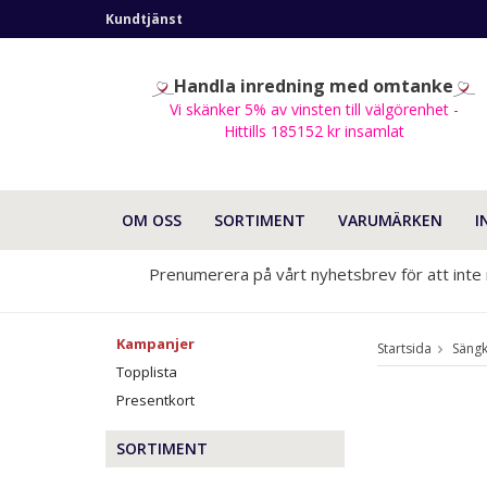
Kundtjänst
Handla inredning med omtanke
Vi skänker 5% av vinsten till välgörenhet -
Hittills 185152 kr insamlat
OM OSS
SORTIMENT
VARUMÄRKEN
I
Prenumerera på vårt nyhetsbrev för att inte
Kampanjer
Startsida
Sängk
Topplista
Presentkort
SORTIMENT