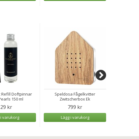
 Refill Doftpinnar
Speldosa Fågelkvitter
Speldosa H
earls 150 ml
Zwitscherbox Ek
29 kr
799 kr
 i varukorg
Lägg i varukorg
Lägg