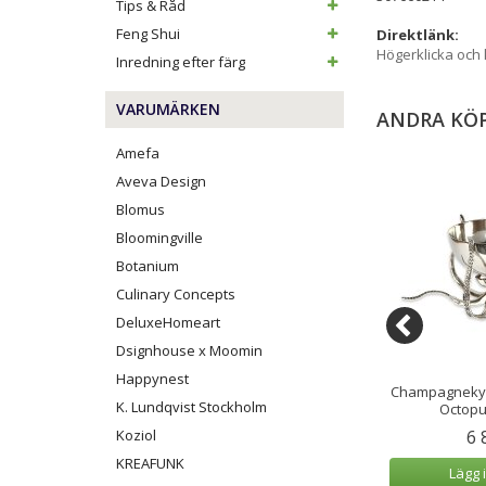
Tips & Råd
Feng Shui
Direktlänk:
Högerklicka och
Inredning efter färg
VARUMÄRKEN
ANDRA KÖ
Amefa
Aveva Design
Blomus
Bloomingville
Botanium
Culinary Concepts
DeluxeHomeart
Dsignhouse x Moomin
Happynest
Fågelkvitter
Svanunge Trädekoration The
Champagnekyla
K. Lundqvist Stockholm
erbox Bambu
Cygnet Ek 13 cm Vit
Octopu
9 kr
Koziol
649 kr
6 
KREAFUNK
 varukorg
Lägg i varukorg
Lägg 