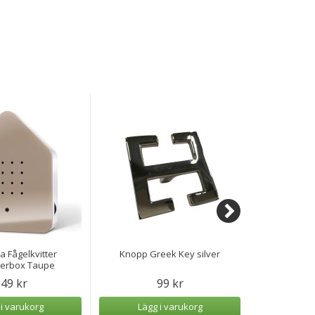
 Fågelkvitter
Knopp Greek Key silver
Speldosa Hav
herbox Taupe
49 kr
99 kr
 i varukorg
Lägg i varukorg
Lägg