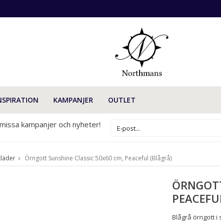
NSPIRATION
KAMPANJER
OUTLET
 missa kampanjer och nyheter!
läder
Örngott Sunshine Classic 50x60 cm, Peaceful (Blågrå)
ÖRNGOTT
PEACEFU
Blågrå örngott i