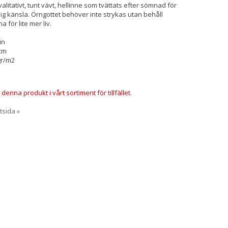
alitativt, tunt vävt, hellinne som tvättats efter sömnad för
ig känsla. Örngottet behöver inte strykas utan behåll
 för lite mer liv.
in
cm
gr/m2
 denna produkt i vårt sortiment för tillfället.
rtsida »