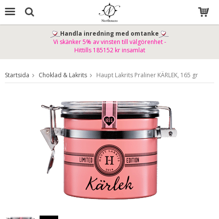
Handla inredning med omtanke
Vi skänker 5% av vinsten till välgörenhet -
Produkten har blivit tillagd i varukorgen
Hittills 185152 kr insamlat
Startsida
Choklad & Lakrits
Haupt Lakrits Praliner KÄRLEK, 165 gr