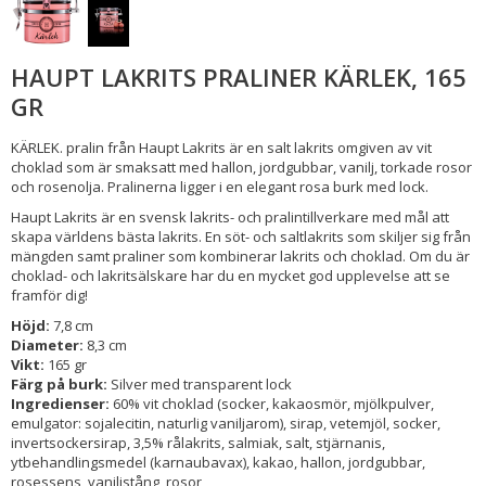
HAUPT LAKRITS PRALINER KÄRLEK, 165
GR
KÄRLEK. pralin från Haupt Lakrits är en salt lakrits omgiven av vit
choklad som är smaksatt med hallon, jordgubbar, vanilj, torkade rosor
och rosenolja. Pralinerna ligger i en elegant rosa burk med lock.
Haupt Lakrits är en svensk lakrits- och pralintillverkare med mål att
skapa världens bästa lakrits. En söt- och saltlakrits som skiljer sig från
mängden samt praliner som kombinerar lakrits och choklad. Om du är
choklad- och lakritsälskare har du en mycket god upplevelse att se
framför dig!
Höjd:
7,8 cm
Diameter:
8,3 cm
Vikt:
165 gr
Färg på burk:
Silver med transparent lock
Ingredienser:
60% vit choklad (socker, kakaosmör, mjölkpulver,
emulgator: sojalecitin, naturlig vaniljarom), sirap, vetemjöl, socker,
invertsockersirap, 3,5% rålakrits, salmiak, salt, stjärnanis,
ytbehandlingsmedel (karnaubavax), kakao, hallon, jordgubbar,
rosessens, vaniljstång, rosor