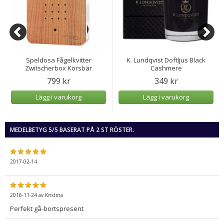
Speldosa Fågelkvitter
K. Lundqvist Doftljus Black
Zwitscherbox Körsbär
Cashmere
799 kr
349 kr
Lägg i varukorg
Lägg i varukorg
MEDELBETYG
5
/5 BASERAT PÅ
2
ST RÖSTER.
2017-02-14
2016-11-24
av
Kristina
Perfekt gå-bortspresent