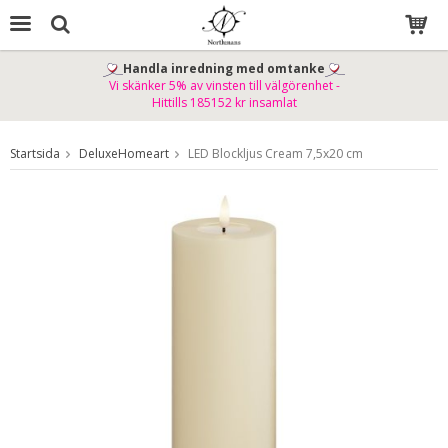
Handla inredning med omtanke
Vi skänker 5% av vinsten till välgörenhet -
Produkten har blivit tillagd i varukorgen
Hittills 185152 kr insamlat
Startsida
DeluxeHomeart
LED Blockljus Cream 7,5x20 cm