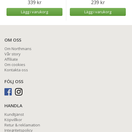
339 kr
239 kr
Lägg i varukorg
Lägg i varukorg
OM OSS
Om Northmans
Vår story
Affiliate
Om cookies
Kontakta oss
FÖLJ OSS
HANDLA
Kundtjänst
Köpvillkor
Retur & reklamation
Integritetspolicy