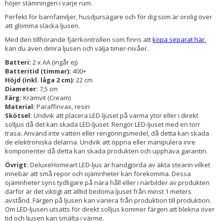
höjer stämningen i varje rum.
Perfekt för barnfamiljer, husdjursägare och för dig som är orolig över
att glömma släcka ljusen.
Med den tillhörande fjärrkontrollen som finns att
köpa separat här.
kan du även dimra ljusen och välja timer-nivåer.
Batteri:
2 x AA (ingår ej)
Batteritid (timmar):
400+
Höjd (inkl. låga 2 cm):
22 cm
Diameter:
7,5 cm
Färg:
Krämvit (Cream)
Material:
Paraffinvax, resin
Skötsel:
Undvik att placera LED-ljuset på varma ytor eller i direkt
solljus då det kan skada LED-ljuset. Rengör LED-ljuset med en torr
trasa. Använd inte vatten eller rengöringsmedel, då detta kan skada
de elektroniska delarna. Undvik att öppna eller manipulera inre
komponenter då detta kan skada produkten och upphäva garantin.
Övrigt:
DeluxeHomeart LED-ljus är handgjorda av äkta stearin vilket
innebär att små repor och ojämnheter kan förekomma. Dessa
ojämnheter syns tydligare på nära håll eller i närbilder av produkten
därför är det viktigt att alltid bedöma ljuset från minst 1 meters
avstånd. Färgen på ljusen kan variera från produktion till produktion.
Om LED-ljusen utsätts för direkt solljus kommer färgen att blekna över
tid och ljusen kan smälta i värme.