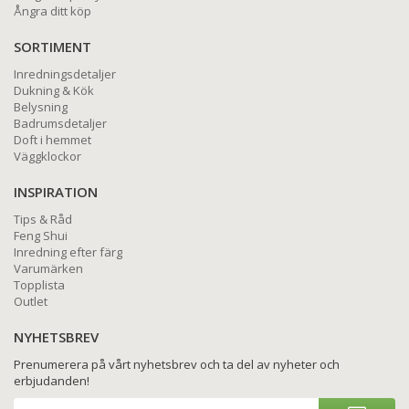
Ångra ditt köp
SORTIMENT
Inredningsdetaljer
Dukning & Kök
Belysning
Badrumsdetaljer
Doft i hemmet
Väggklockor
INSPIRATION
Tips & Råd
Feng Shui
Inredning efter färg
Varumärken
Topplista
Outlet
NYHETSBREV
Prenumerera på vårt nyhetsbrev och ta del av nyheter och
erbjudanden!