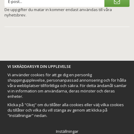
De uppgifter du matar in kommer endast användas till våra
nyhetsbrev.
BETALNINGSALTERNATIV
VI SKRÄDDARSYR DIN UPPLEVELSE
Vi använder cookies för att ge dig en personlig
shoppingupplevelse, personanpassad annonsering och för hålla
våra webbplatser tillförlitliga och säkra. För detta ändamål samlar
vi in information om användarna, deras mönster och deras
VI SKICKAR MED
enheter.
Klicka på "Okej" om du tillåter alla cookies eller välj vilka cookies
du tillåter och vilka du vill stänga av genom att klicka på
"Inställningar" nedan.
Inställningar