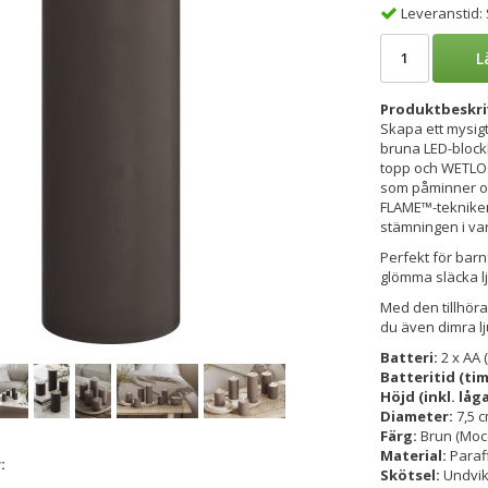
Leveranstid:
L
Produktbeskri
Skapa ett mysi
bruna LED-blockl
topp och WETLOO
som påminner om
FLAME™-tekniken
stämningen i var
Perfekt för barn
glömma släcka l
Med den tillhöra
du även dimra lj
Batteri:
2 x AA (
Batteritid (ti
Höjd (inkl. låg
Diameter:
7,5 
Färg:
Brun (Moc
Material:
Paraf
:
Skötsel:
Undvik 