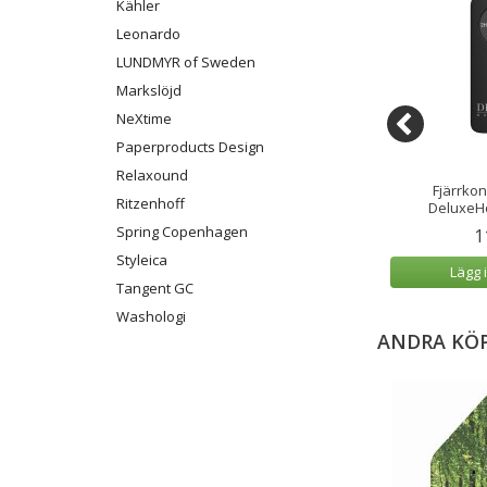
Kähler
Leonardo
LUNDMYR of Sweden
Markslöjd
NeXtime
Paperproducts Design
Relaxound
Utomhus Vit 7,5x10
LED-Blockljus Utomhus Vit
Fjärrkon
Ritzenhoff
cm
7,5x12,5 cm
DeluxeH
Spring Copenhagen
9 kr
219 kr
1
Styleica
 varukorg
Lägg i varukorg
Lägg 
Tangent GC
Washologi
ANDRA KÖ