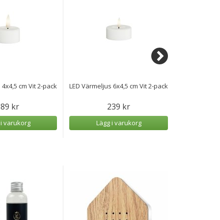
 4x4,5 cm Vit 2-pack
LED Värmeljus 6x4,5 cm Vit 2-pack
LED Blockl
89 kr
239 kr
 i varukorg
Lägg i varukorg
Lägg