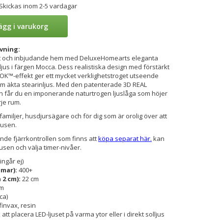
 Skickas inom 2-5 vardagar
ägg i varukorg
vning:
gt och inbjudande hem med DeluxeHomearts eleganta
jus i färgen Mocca. Dess realistiska design med förstärkt
K™-effekt ger ett mycket verklighetstroget utseende
 äkta stearinljus. Med den patenterade 3D REAL
 får du en imponerande naturtrogen ljuslåga som höjer
je rum.
familjer, husdjursägare och för dig som är orolig över att
jusen.
nde fjärrkontrollen som finns att
köpa separat här.
kan
usen och välja timer-nivåer.
ingår ej)
mmar):
400+
a 2 cm):
22 cm
cm
ca)
finvax, resin
att placera LED-ljuset på varma ytor eller i direkt solljus