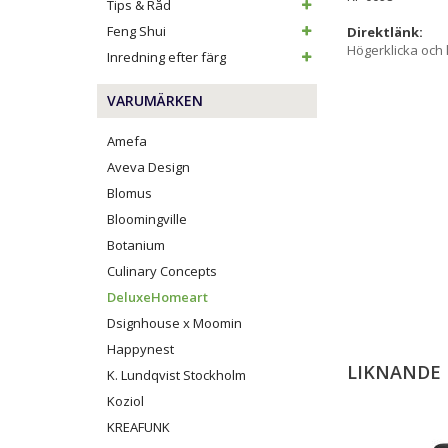
Tips & Råd
Feng Shui
Direktlänk:
Högerklicka och
Inredning efter färg
VARUMÄRKEN
Amefa
Aveva Design
Blomus
Bloomingville
Botanium
Culinary Concepts
DeluxeHomeart
Dsignhouse x Moomin
Happynest
LIKNANDE
K. Lundqvist Stockholm
Koziol
KREAFUNK