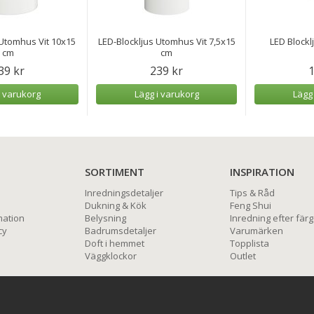
 Utomhus Vit 10x15
LED-Blockljus Utomhus Vit 7,5x15
LED Blockl
cm
cm
39 kr
239 kr
1
i varukorg
Lägg i varukorg
Lägg
SORTIMENT
INSPIRATION
Inredningsdetaljer
Tips & Råd
Dukning & Kök
Feng Shui
mation
Belysning
Inredning efter färg
cy
Badrumsdetaljer
Varumärken
Doft i hemmet
Topplista
Väggklockor
Outlet