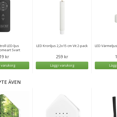
troll LED-ljus
LED Kronljus 2,2x15 cm Vit 2-pack
LED Värmeljus
omeart Svart
19 kr
259 kr
1
i varukorg
Lägg i varukorg
Lägg
PTE ÄVEN