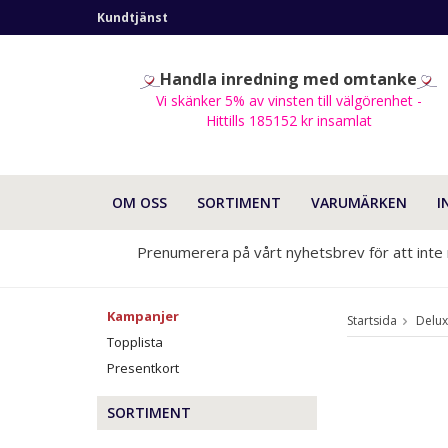
Kundtjänst
Handla inredning med omtanke
Vi skänker 5% av vinsten till välgörenhet -
Hittills 185152 kr insamlat
OM OSS
SORTIMENT
VARUMÄRKEN
I
Prenumerera på vårt nyhetsbrev för att inte
Kampanjer
Startsida
Delu
Topplista
Presentkort
SORTIMENT