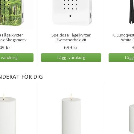
 Fågelkvitter
Speldosa Fågelkvitter
K. Lundqvist
box Skogsmotiv
Zwitscherbox Vit
White P
49 kr
699 kr
3
i varukorg
Lägg i varukorg
Lägg
DERAT FÖR DIG