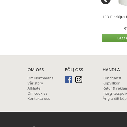
us Vit 5x15 cm
LED Kronljus 2,2x24 cm Sage
LED-Blockljus
Green 2-pack
9 kr
289 kr
3
 varukorg
Lägg i varukorg
Lägg 
OM OSS
FÖLJ OSS
HANDLA
Om Northmans
Kundtjänst
Vår story
Köpvillkor
Affiliate
Retur & rekla
Om cookies
Integritetspoli
Kontakta oss
Ångra ditt köp