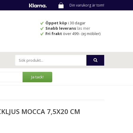
Din varukorg är tom!
Öppet köp
i 30 dagar
Snabb leverans
läs mer
Fri frakt
över 499:- (ej möbler)
Ja tack!
CKLJUS MOCCA 7,5X20 CM