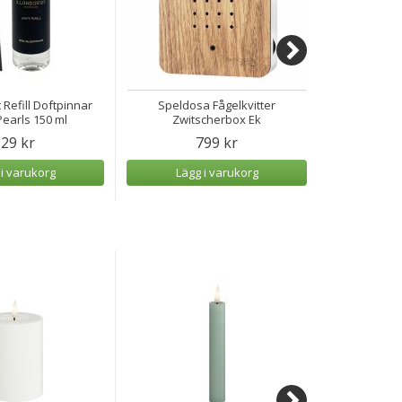
 Refill Doftpinnar
Speldosa Fågelkvitter
Speldosa H
earls 150 ml
Zwitscherbox Ek
29 kr
799 kr
 i varukorg
Lägg i varukorg
Lägg