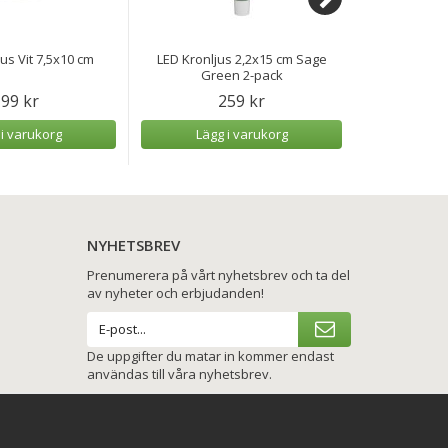
jus Vit 7,5x10 cm
LED Kronljus 2,2x15 cm Sage
LED-Blocklju
Green 2-pack
99 kr
259 kr
 i varukorg
Lägg i varukorg
Lägg
NYHETSBREV
Prenumerera på vårt nyhetsbrev och ta del
av nyheter och erbjudanden!
De uppgifter du matar in kommer endast
användas till våra nyhetsbrev.