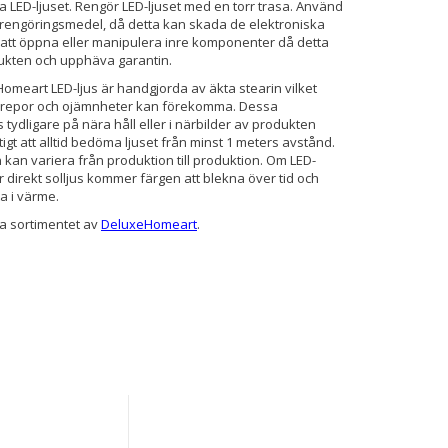
 LED-ljuset. Rengör LED-ljuset med en torr trasa. Använd
r rengöringsmedel, då detta kan skada de elektroniska
 att öppna eller manipulera inre komponenter då detta
ukten och upphäva garantin.
omeart LED-ljus är handgjorda av äkta stearin vilket
å repor och ojämnheter kan förekomma. Dessa
tydligare på nära håll eller i närbilder av produkten
tigt att alltid bedöma ljuset från minst 1 meters avstånd.
 kan variera från produktion till produktion. Om LED-
ör direkt solljus kommer färgen att blekna över tid och
a i värme.
la sortimentet av
DeluxeHomeart
.