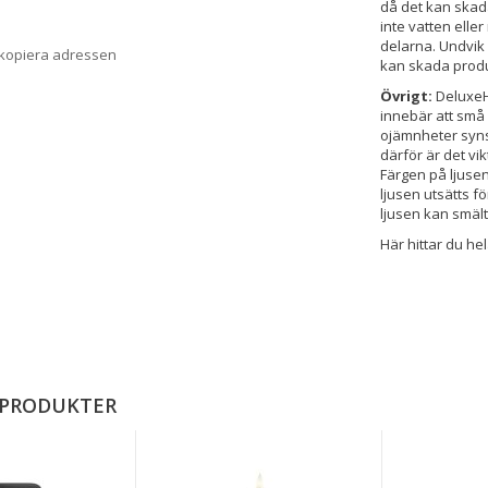
då det kan skada
inte vatten elle
delarna. Undvik
 kopiera adressen
kan skada prod
Övrigt:
DeluxeH
innebär att sm
ojämnheter syns 
därför är det vik
Färgen på ljusen
ljusen utsätts f
ljusen kan smält
Här hittar du he
 PRODUKTER