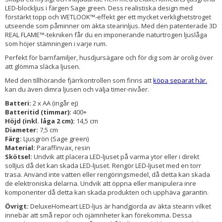
LED-blockljus i färgen Sage green. Dess realistiska design med
förstärkt topp och WETLOOK™-effekt ger ett mycket verklighetstroget
utseende som påminner om äkta stearinljus. Med den patenterade 3D
REAL FLAME™-tekniken får du en imponerande naturtrogen ljuslåga
som höjer stämningen i varje rum.
Perfekt för barnfamiljer, husdjursägare och för dig som är orolig över
att glömma släcka ljusen.
Med den tillhörande fjärrkontrollen som finns att
köpa separat här.
kan du även dimra ljusen och välja timer-nivåer.
Batteri:
2 x AA (ingår ej)
Batteritid (timmar):
400+
Höjd (inkl. låga 2 cm):
14,5 cm
Diameter:
7,5 cm
Färg:
Ljusgrön (Sage green)
Material:
Paraffinvax, resin
Skötsel:
Undvik att placera LED-ljuset på varma ytor eller i direkt
solljus då det kan skada LED-ljuset. Rengör LED-ljuset med en torr
trasa. Använd inte vatten eller rengöringsmedel, då detta kan skada
de elektroniska delarna. Undvik att öppna eller manipulera inre
komponenter då detta kan skada produkten och upphäva garantin.
Övrigt:
DeluxeHomeart LED-ljus är handgjorda av äkta stearin vilket
innebär att små repor och ojämnheter kan förekomma. Dessa