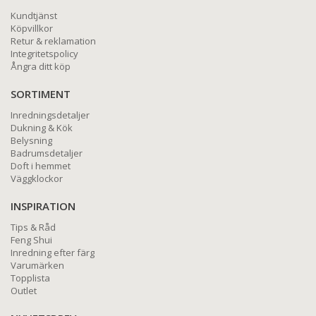
Kundtjänst
Köpvillkor
Retur & reklamation
Integritetspolicy
Ångra ditt köp
SORTIMENT
Inredningsdetaljer
Dukning & Kök
Belysning
Badrumsdetaljer
Doft i hemmet
Väggklockor
INSPIRATION
Tips & Råd
Feng Shui
Inredning efter färg
Varumärken
Topplista
Outlet