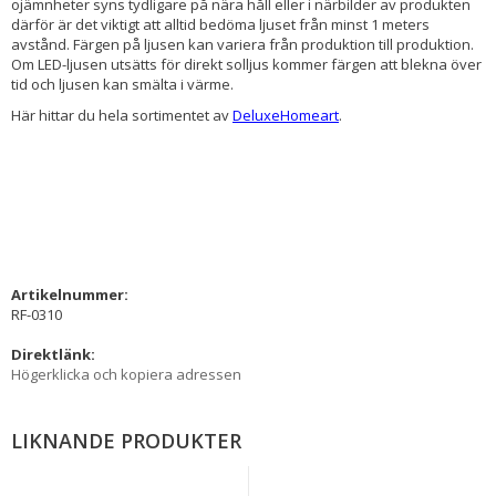
ojämnheter syns tydligare på nära håll eller i närbilder av produkten
därför är det viktigt att alltid bedöma ljuset från minst 1 meters
avstånd. Färgen på ljusen kan variera från produktion till produktion.
Om LED-ljusen utsätts för direkt solljus kommer färgen att blekna över
tid och ljusen kan smälta i värme.
Här hittar du hela sortimentet av
DeluxeHomeart
.
Artikelnummer:
RF-0310
Direktlänk:
Högerklicka och kopiera adressen
LIKNANDE PRODUKTER