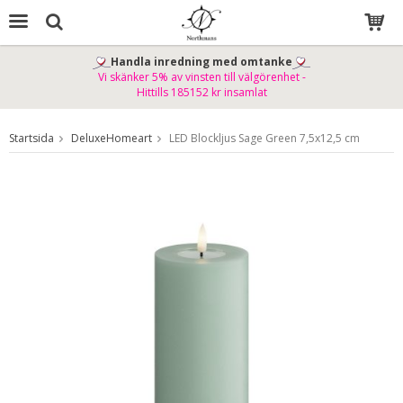
Handla inredning med omtanke
Vi skänker 5% av vinsten till välgörenhet -
Produkten har blivit tillagd i varukorgen
Hittills 185152 kr insamlat
Startsida
DeluxeHomeart
LED Blockljus Sage Green 7,5x12,5 cm