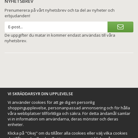
NYHETSBREV
Prenumerera på vårt nyhetsbrev och ta del av nyheter och
erbjudanden!
De uppgifter du matar in kommer endast användas till våra
nyhetsbrev.
BETALNINGSALTERNATIV
VI SKRÄDDARSYR DIN UPPLEVELSE
Vi använder cookies för att ge dig en personlig
shoppingupplevelse, personanpassad annonsering och för hålla
våra webbplatser tillförlitliga och säkra. För detta ändamål samlar
vi in information om användarna, deras mönster och deras
VI SKICKAR MED
enheter.
Klicka på "Okej" om du tillåter alla cookies eller välj vilka cookies