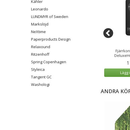
Kähler
Leonardo
LUNDMYR of Sweden
Markslöjd
NeXtime
Paperproducts Design
Relaxound
Utomhus Vit 7,5x10
LED-Blockljus Utomhus Vit
Fjärrkon
Ritzenhoff
cm
7,5x12,5 cm
DeluxeH
Spring Copenhagen
9 kr
219 kr
1
Styleica
 varukorg
Lägg i varukorg
Lägg 
Tangent GC
Washologi
ANDRA KÖ