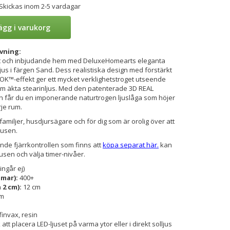
 Skickas inom 2-5 vardagar
ägg i varukorg
vning:
gt och inbjudande hem med DeluxeHomearts eleganta
jus i färgen Sand. Dess realistiska design med förstärkt
K™-effekt ger ett mycket verklighetstroget utseende
 äkta stearinljus. Med den patenterade 3D REAL
 får du en imponerande naturtrogen ljuslåga som höjer
je rum.
familjer, husdjursägare och för dig som är orolig över att
jusen.
nde fjärrkontrollen som finns att
köpa separat här.
kan
usen och välja timer-nivåer.
ingår ej)
mmar):
400+
a 2 cm):
12 cm
cm
finvax, resin
att placera LED-ljuset på varma ytor eller i direkt solljus