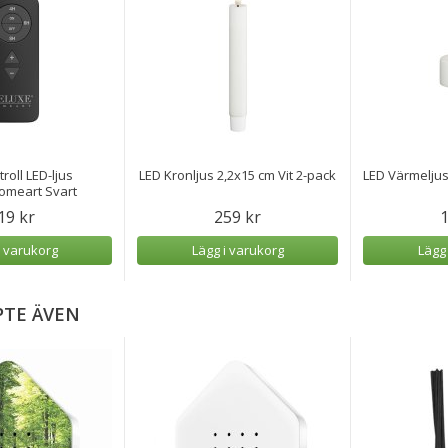
troll LED-ljus
LED Kronljus 2,2x15 cm Vit 2-pack
LED Värmeljus
omeart Svart
19 kr
259 kr
1
i varukorg
Lägg i varukorg
Lägg
PTE ÄVEN