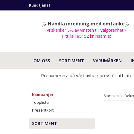
Kundtjänst
Handla inredning med omtanke
Vi skänker 5% av vinsten till välgörenhet -
Hittills 185152 kr insamlat
OM OSS
SORTIMENT
VARUMÄRKEN
I
Prenumerera på vårt nyhetsbrev för att inte
Kampanjer
Startsida
Delu
Topplista
Presentkort
SORTIMENT