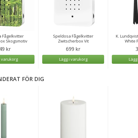
 Fågelkvitter
Speldosa Fågelkvitter
K. Lundqvist
box Skogsmotiv
Zwitscherbox Vit
White P
49 kr
699 kr
3
i varukorg
Lägg i varukorg
Lägg
DERAT FÖR DIG