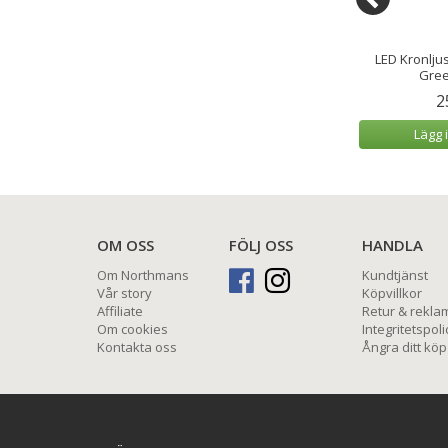
us Vit 5x15 cm
LED-Blockljus Utomhus Vit 10x20
LED Kronlju
cm
Gree
9 kr
389 kr
2
 varukorg
Lägg i varukorg
Lägg 
OM OSS
FÖLJ OSS
HANDLA
Om Northmans
Kundtjänst
Vår story
Köpvillkor
Affiliate
Retur & rekla
Om cookies
Integritetspoli
Kontakta oss
Ångra ditt köp