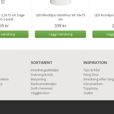
s 2,2x15 cm Sage
LED-Blockljus Utomhus Vit 10x15
LED Kronljus
n 2-pack
cm
59 kr
339 kr
2
i varukorg
Lägg i varukorg
Lägg
SORTIMENT
INSPIRATION
Inredningsdetaljer
Tips & Råd
Dukning & Kök
Feng Shui
mation
Belysning
Inredning efter färg
cy
Badrumsdetaljer
Varumärken
Doft i hemmet
Topplista
Väggklockor
Outlet