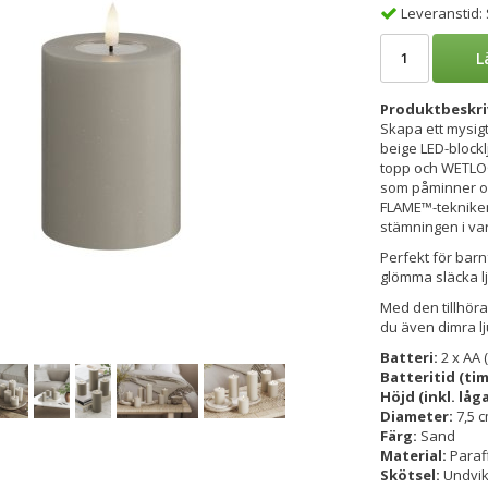
Leveranstid:
L
Produktbeskri
Skapa ett mysi
beige LED-blockl
topp och WETLOO
som påminner om
FLAME™-tekniken
stämningen i var
Perfekt för barn
glömma släcka l
Med den tillhöra
du även dimra lj
Batteri:
2 x AA (
Batteritid (ti
Höjd (inkl. låg
Diameter:
7,5 
Färg:
Sand
Material:
Paraf
Skötsel:
Undvik 