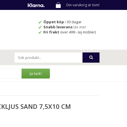
Din varukorg är tom!
Öppet köp
i 30 dagar
Snabb leverans
läs mer
Fri frakt
över 499:- (ej möbler)
Ja tack!
CKLJUS SAND 7,5X10 CM