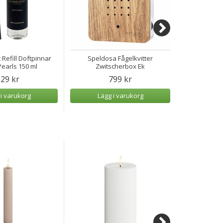
 Refill Doftpinnar
Speldosa Fågelkvitter
Speldosa H
earls 150 ml
Zwitscherbox Ek
29 kr
799 kr
 i varukorg
Lägg i varukorg
Lägg