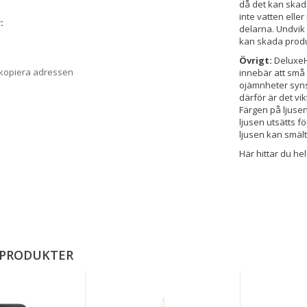
då det kan skada
inte vatten elle
:
delarna. Undvik
kan skada prod
Övrigt:
DeluxeH
 kopiera adressen
innebär att sm
ojämnheter syns 
därför är det vik
Färgen på ljusen
ljusen utsätts f
ljusen kan smält
Här hittar du he
 PRODUKTER