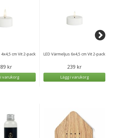
 4x4,5 cm Vit 2-pack
LED Värmeljus 6x4,5 cm Vit 2-pack
LED Blockl
89 kr
239 kr
 i varukorg
Lägg i varukorg
Lägg