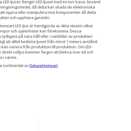
 LED-ljuset. Rengör LED-ljuset med en torr trasa. Använd
r rengöringsmedel, då detta kan skada de elektroniska
 att öppna eller manipulera inre komponenter då detta
ukten och upphäva garantin.
omeart LED-ljus är handgjorda av äkta stearin vilket
å repor och ojämnheter kan förekomma. Dessa
tydligare på nära håll eller i närbilder av produkten
tigt att alltid bedöma ljuset från minst 1 meters avstånd.
 kan variera från produktion till produktion. Om LED-
ör direkt solljus kommer färgen att blekna över tid och
a i värme.
la sortimentet av
DeluxeHomeart
.