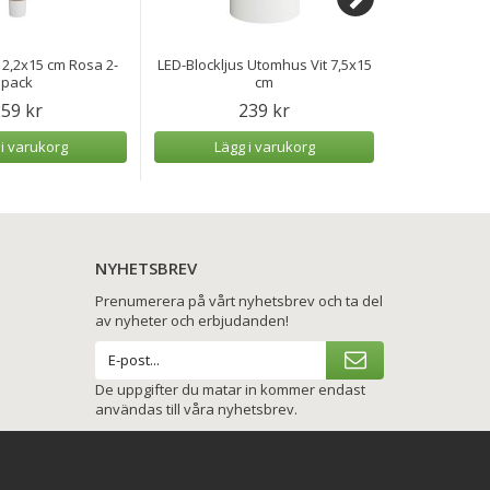
 2,2x15 cm Rosa 2-
LED-Blockljus Utomhus Vit 7,5x15
LED Kronlju
pack
cm
59 kr
239 kr
 i varukorg
Lägg i varukorg
Lägg
NYHETSBREV
Prenumerera på vårt nyhetsbrev och ta del
av nyheter och erbjudanden!
De uppgifter du matar in kommer endast
användas till våra nyhetsbrev.