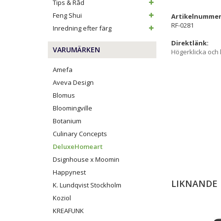
Tips & Råd
Feng Shui
Artikelnummer
RF-0281
Inredning efter färg
Direktlänk:
VARUMÄRKEN
Högerklicka och
Amefa
Aveva Design
Blomus
Bloomingville
Botanium
Culinary Concepts
DeluxeHomeart
Dsignhouse x Moomin
Happynest
LIKNANDE
K. Lundqvist Stockholm
Koziol
KREAFUNK