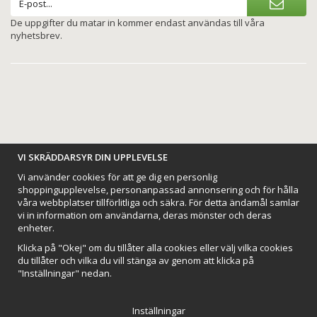
De uppgifter du matar in kommer endast användas till våra
nyhetsbrev.
BETALNINGSALTERNATIV
VI SKRÄDDARSYR DIN UPPLEVELSE
Vi använder cookies för att ge dig en personlig
shoppingupplevelse, personanpassad annonsering och för hålla
våra webbplatser tillförlitliga och säkra. För detta ändamål samlar
vi in information om användarna, deras mönster och deras
VI SKICKAR MED
enheter.
Klicka på "Okej" om du tillåter alla cookies eller välj vilka cookies
du tillåter och vilka du vill stänga av genom att klicka på
"Inställningar" nedan.
Inställningar