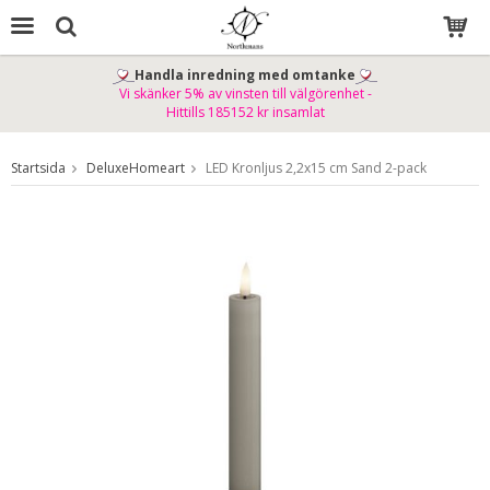
Handla inredning med omtanke
Vi skänker 5% av vinsten till välgörenhet -
Produkten har blivit tillagd i varukorgen
Hittills 185152 kr insamlat
Startsida
DeluxeHomeart
LED Kronljus 2,2x15 cm Sand 2-pack