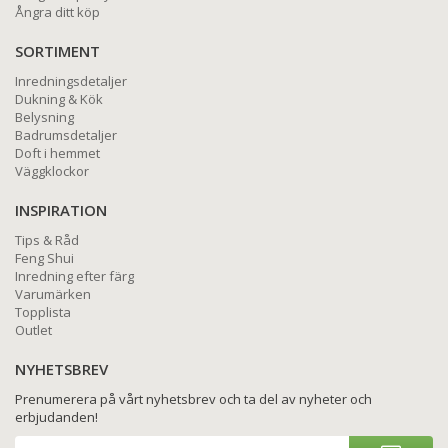
Ångra ditt köp
SORTIMENT
Inredningsdetaljer
Dukning & Kök
Belysning
Badrumsdetaljer
Doft i hemmet
Väggklockor
INSPIRATION
Tips & Råd
Feng Shui
Inredning efter färg
Varumärken
Topplista
Outlet
NYHETSBREV
Prenumerera på vårt nyhetsbrev och ta del av nyheter och
erbjudanden!