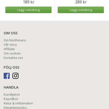
189 kr
289 kr
Lägg i varukorg
Lägg i varukorg
OM OSS
Om Northmans
Vår story
Affiliate
Om cookies
Kontakta oss
FÖLJ OSS
HANDLA
Kundtjänst
Köpvillkor
Retur & reklamation
Integritetspolicy