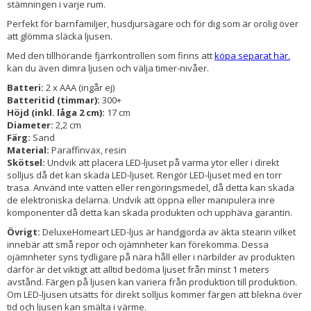
stämningen i varje rum.
Perfekt för barnfamiljer, husdjursägare och för dig som är orolig över
att glömma släcka ljusen.
Med den tillhörande fjärrkontrollen som finns att
köpa separat här.
kan du även dimra ljusen och välja timer-nivåer.
Batteri:
2 x AAA (ingår ej)
Batteritid (timmar):
300+
Höjd (inkl. låga 2 cm):
17 cm
Diameter:
2,2 cm
Färg:
Sand
Material:
Paraffinvax, resin
Skötsel:
Undvik att placera LED-ljuset på varma ytor eller i direkt
solljus då det kan skada LED-ljuset. Rengör LED-ljuset med en torr
trasa. Använd inte vatten eller rengöringsmedel, då detta kan skada
de elektroniska delarna. Undvik att öppna eller manipulera inre
komponenter då detta kan skada produkten och upphäva garantin.
Övrigt:
DeluxeHomeart LED-ljus är handgjorda av äkta stearin vilket
innebär att små repor och ojämnheter kan förekomma. Dessa
ojämnheter syns tydligare på nära håll eller i närbilder av produkten
därför är det viktigt att alltid bedöma ljuset från minst 1 meters
avstånd. Färgen på ljusen kan variera från produktion till produktion.
Om LED-ljusen utsätts för direkt solljus kommer färgen att blekna över
tid och ljusen kan smälta i värme.