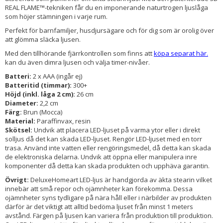
REAL FLAME™-tekniken får du en imponerande naturtrogen ljuslåga
som höjer stämningen i varje rum.
Perfekt för barnfamiljer, husdjursägare och för dig som är orolig över
att glömma släcka ljusen.
Med den tillhörande fjärrkontrollen som finns att
köpa separat här.
kan du även dimra ljusen och välja timer-nivåer.
Batteri:
2 x AAA (ingår ej)
Batteritid (timmar):
300+
Höjd (inkl. låga 2 cm):
26 cm
Diameter:
2,2 cm
Färg:
Brun (Mocca)
Material:
Paraffinvax, resin
Skötsel:
Undvik att placera LED-ljuset på varma ytor eller i direkt
solljus då det kan skada LED-ljuset. Rengör LED-ljuset med en torr
trasa. Använd inte vatten eller rengöringsmedel, då detta kan skada
de elektroniska delarna. Undvik att öppna eller manipulera inre
komponenter då detta kan skada produkten och upphäva garantin.
Övrigt:
DeluxeHomeart LED-ljus är handgjorda av äkta stearin vilket
innebär att små repor och ojämnheter kan förekomma. Dessa
ojämnheter syns tydligare på nära håll eller i närbilder av produkten
därför är det viktigt att alltid bedöma ljuset från minst 1 meters
avstånd. Färgen på ljusen kan variera från produktion till produktion.