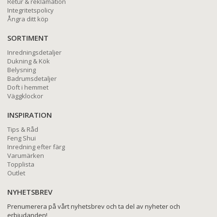
Retur & reklamation
Integritetspolicy
Ångra ditt köp
SORTIMENT
Inredningsdetaljer
Dukning & Kök
Belysning
Badrumsdetaljer
Doft i hemmet
Väggklockor
INSPIRATION
Tips & Råd
Feng Shui
Inredning efter färg
Varumärken
Topplista
Outlet
NYHETSBREV
Prenumerera på vårt nyhetsbrev och ta del av nyheter och
erbjudanden!