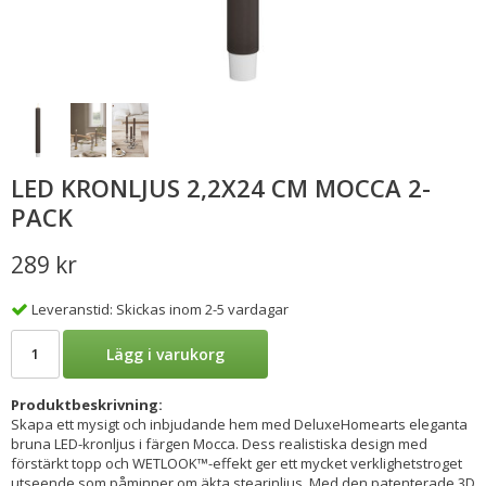
LED KRONLJUS 2,2X24 CM MOCCA 2-
PACK
289 kr
Leveranstid: Skickas inom 2-5 vardagar
Lägg i varukorg
Produktbeskrivning:
Skapa ett mysigt och inbjudande hem med DeluxeHomearts eleganta
bruna LED-kronljus i färgen Mocca. Dess realistiska design med
förstärkt topp och WETLOOK™-effekt ger ett mycket verklighetstroget
utseende som påminner om äkta stearinljus. Med den patenterade 3D