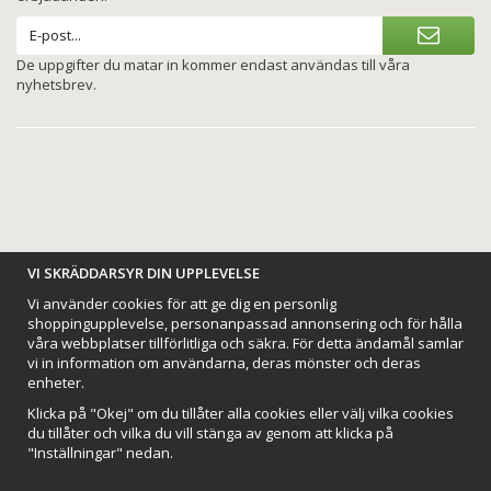
De uppgifter du matar in kommer endast användas till våra
nyhetsbrev.
BETALNINGSALTERNATIV
VI SKRÄDDARSYR DIN UPPLEVELSE
Vi använder cookies för att ge dig en personlig
shoppingupplevelse, personanpassad annonsering och för hålla
våra webbplatser tillförlitliga och säkra. För detta ändamål samlar
vi in information om användarna, deras mönster och deras
VI SKICKAR MED
enheter.
Klicka på "Okej" om du tillåter alla cookies eller välj vilka cookies
du tillåter och vilka du vill stänga av genom att klicka på
"Inställningar" nedan.