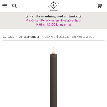
Handla inredning med omtanke
Vi skänker 5% av vinsten till välgörenhet -
Produkten har blivit tillagd i varukorgen
Hittills 185152 kr insamlat
Startsida
DeluxeHomeart
LED Kronljus 2,2x24 cm Mocca 2-pack