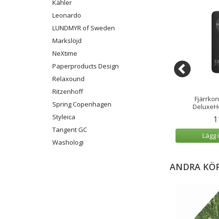
Kähler
Leonardo
LUNDMYR of Sweden
Markslöjd
NeXtime
Paperproducts Design
Relaxound
Ritzenhoff
Utomhus Vit 7,5x20
LED Blockljus Cream 5x10 cm
Fjärrkon
Spring Copenhagen
cm
DeluxeH
Styleica
9 kr
169 kr
1
Tangent GC
 varukorg
Lägg i varukorg
Lägg 
Washologi
ANDRA KÖ