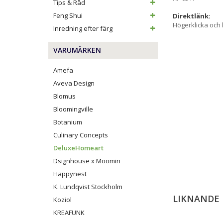
Tips & Råd
Feng Shui
Direktlänk:
Högerklicka och
Inredning efter färg
VARUMÄRKEN
Amefa
Aveva Design
Blomus
Bloomingville
Botanium
Culinary Concepts
DeluxeHomeart
Dsignhouse x Moomin
Happynest
K. Lundqvist Stockholm
LIKNANDE
Koziol
KREAFUNK