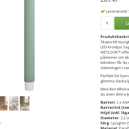
Leveranstid:
L
Produktbeskri
Skapa ett mysi
LED-kronljus Sag
WETLOOK™-effekt
påminner om äkt
tekniken får du
stämningen i var
Perfekt för barn
glömma släcka l
Med den tillhöra
du även dimra lj
Batteri:
2 x AAA
Batteritid (ti
Höjd (inkl. låg
Diameter:
2,2 
:
Färg:
Ljusgrön 
Material:
Paraf