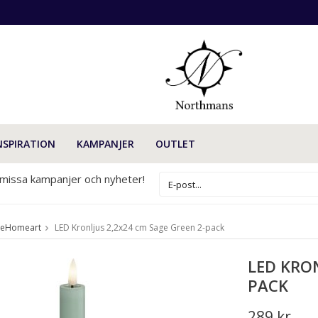
NSPIRATION
KAMPANJER
OUTLET
 missa kampanjer och nyheter!
xeHomeart
LED Kronljus 2,2x24 cm Sage Green 2-pack
LED KRON
PACK
289 kr