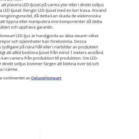
att placera LED-ljuset på varma ytor eller i direkt solljus
 LED-ljuset. Rengör LED-ljuset med en torr trasa. Använd
r rengöringsmedel, då detta kan skada de elektroniska
 att öppna eller manipulera inre komponenter då detta
ukten och upphäva garantin.
omeart LED-ljus är handgjorda av äkta stearin vilket
å repor och ojämnheter kan förekomma. Dessa
tydligare på nära håll eller i närbilder av produkten
tigt att alltid bedöma ljuset från minst 1 meters avstånd.
 kan variera från produktion till produktion. Om LED-
ör direkt solljus kommer färgen att blekna över tid och
a i värme.
la sortimentet av
DeluxeHomeart
.