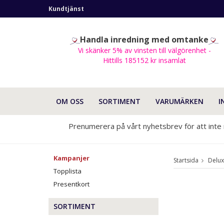
Kundtjänst
Handla inredning med omtanke
Vi skänker 5% av vinsten till välgörenhet -
Hittills 185152 kr insamlat
OM OSS
SORTIMENT
VARUMÄRKEN
I
Prenumerera på vårt nyhetsbrev för att inte
Kampanjer
Startsida
Delu
Topplista
Presentkort
SORTIMENT