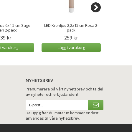
us 6x4,5 cm Sage
LED Kronljus 2,2x15 cm Rosa 2-
LED Värmel
en 2-pack
pack
Gre
39 kr
259 kr
 i varukorg
Lägg i varukorg
Lägg
NYHETSBREV
Prenumerera på vårt nyhetsbrev och ta del
av nyheter och erbjudanden!
De uppgifter du matar in kommer endast
användas till våra nyhetsbrev.