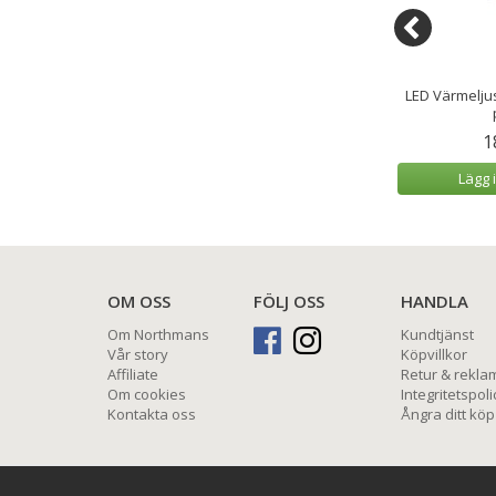
Utomhus Vit 10x20
LED Värmeljus 4x4,5 cm Sand 2-
LED Värmeljus
cm
pack
9 kr
189 kr
1
 varukorg
Lägg i varukorg
Lägg 
OM OSS
FÖLJ OSS
HANDLA
Om Northmans
Kundtjänst
Vår story
Köpvillkor
Affiliate
Retur & rekla
Om cookies
Integritetspoli
Kontakta oss
Ångra ditt köp