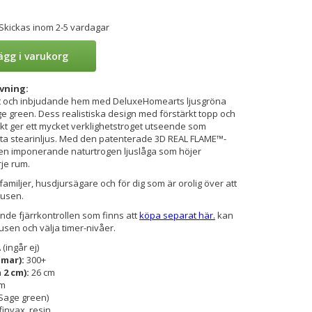
 Skickas inom 2-5 vardagar
ägg i varukorg
vning:
gt och inbjudande hem med DeluxeHomearts ljusgröna
e green. Dess realistiska design med förstärkt topp och
 ger ett mycket verklighetstroget utseende som
a stearinljus. Med den patenterade 3D REAL FLAME™-
 en imponerande naturtrogen ljuslåga som höjer
je rum.
familjer, husdjursägare och för dig som är orolig över att
jusen.
nde fjärrkontrollen som finns att
köpa separat här.
kan
usen och välja timer-nivåer.
 (ingår ej)
mmar):
300+
a 2 cm):
26 cm
cm
(Sage green)
finvax, resin