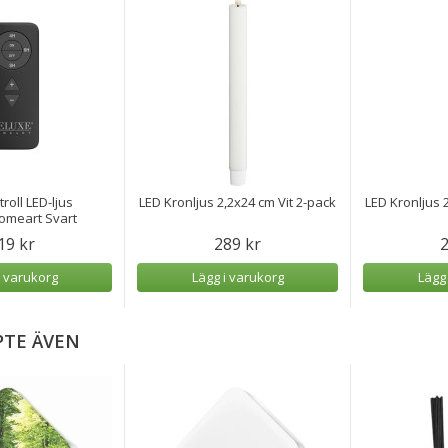
troll LED-ljus
LED Kronljus 2,2x24 cm Vit 2-pack
LED Kronljus 
omeart Svart
19 kr
289 kr
2
i varukorg
Lägg i varukorg
Lägg
PTE ÄVEN