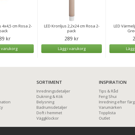
 4x4,5 cm Rosa 2-
LED Kronljus 2,2x24 cm Rosa 2-
LED Värmelj
pack
pack
Gre
89 kr
289 kr
2
i varukorg
Lägg i varukorg
Lägg
SORTIMENT
INSPIRATION
Inredningsdetaljer
Tips & Råd
Dukning & Kök
Feng Shui
mation
Belysning
Inredning efter färg
cy
Badrumsdetaljer
Varumärken
Doft i hemmet
Topplista
Väggklockor
Outlet