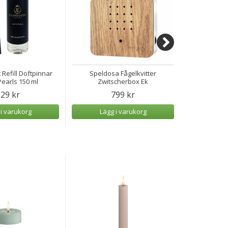
 Refill Doftpinnar
Speldosa Fågelkvitter
Speldosa H
earls 150 ml
Zwitscherbox Ek
29 kr
799 kr
 i varukorg
Lägg i varukorg
Lägg