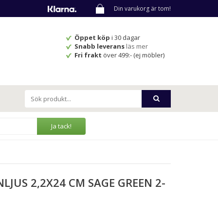
Din varukorg är tom!
Öppet köp
i 30 dagar
Snabb leverans
läs mer
Fri frakt
över 499:- (ej möbler)
Ja tack!
LJUS 2,2X24 CM SAGE GREEN 2-