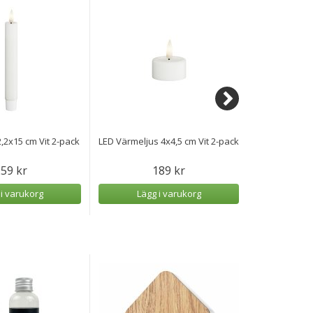
2,2x15 cm Vit 2-pack
LED Värmeljus 4x4,5 cm Vit 2-pack
LED Värmeljus
59 kr
189 kr
 i varukorg
Lägg i varukorg
Lägg