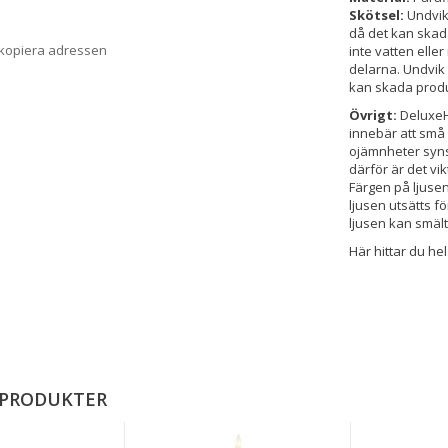
Skötsel:
Undvik 
då det kan skada
 kopiera adressen
inte vatten elle
delarna. Undvik
kan skada prod
Övrigt:
DeluxeH
innebär att sm
ojämnheter syns 
därför är det vik
Färgen på ljusen
ljusen utsätts f
ljusen kan smält
Här hittar du he
 PRODUKTER