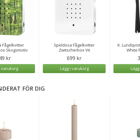
 Fågelkvitter
Speldosa Fågelkvitter
K. Lundqvist
box Skogsmotiv
Zwitscherbox Vit
White P
49 kr
699 kr
3
i varukorg
Lägg i varukorg
Lägg
DERAT FÖR DIG