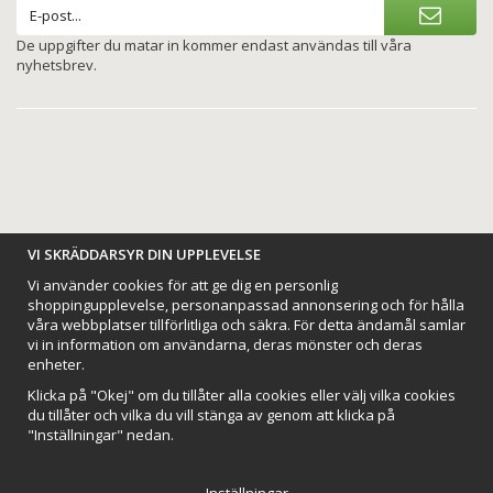
De uppgifter du matar in kommer endast användas till våra
nyhetsbrev.
BETALNINGSALTERNATIV
VI SKRÄDDARSYR DIN UPPLEVELSE
Vi använder cookies för att ge dig en personlig
shoppingupplevelse, personanpassad annonsering och för hålla
våra webbplatser tillförlitliga och säkra. För detta ändamål samlar
vi in information om användarna, deras mönster och deras
VI SKICKAR MED
enheter.
Klicka på "Okej" om du tillåter alla cookies eller välj vilka cookies
du tillåter och vilka du vill stänga av genom att klicka på
"Inställningar" nedan.