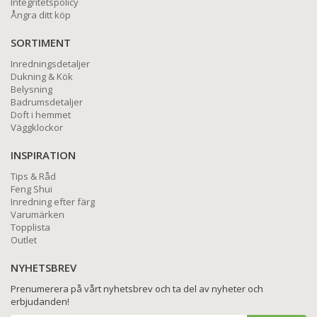
Integritetspolicy
Ångra ditt köp
SORTIMENT
Inredningsdetaljer
Dukning & Kök
Belysning
Badrumsdetaljer
Doft i hemmet
Väggklockor
INSPIRATION
Tips & Råd
Feng Shui
Inredning efter färg
Varumärken
Topplista
Outlet
NYHETSBREV
Prenumerera på vårt nyhetsbrev och ta del av nyheter och
erbjudanden!