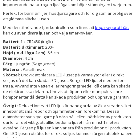
imponerande naturtrogen ljuslåga som höjer stämningen i varje rum.
Perfekt för barnfamiljer, husdjursägare och för dig som är orolig över
att glömma släcka ljusen.
Med den tillhörande fjärrkontrollen som finns att
köpa separat här.
kan du även dimra ljusen och välja timer-nivåer.
Batteri:
1 x CR2450 (ingår)
Batteritid (timmar):
200+
Höjd (inkl. låga 2 cm):
6,5 cm
Diameter:
4 cm
Färg:
Ljusgrön (Sage green)
Material:
Paraffinvax
Skötsel:
Undvik att placera LED-ljuset på varma ytor eller i direkt
solljus då det kan skada LED-ljuset. Rengör LED-ljuset med en torr
trasa. Använd inte vatten eller rengöringsmedel, då detta kan skada
de elektroniska delarna. Undvik att öppna eller manipulera inre
komponenter då detta kan skada produkten och upphäva garantin.
Övrigt:
DeluxeHomeart LED-ljus är handgjorda av äkta stearin vilket
innebär att små repor och ojämnheter kan förekomma. Dessa
ojämnheter syns tydligare på nära håll eller i närbilder av produkten
därför är det viktigt att alltid bedöma ljuset från minst 1 meters
avstånd. Färgen på ljusen kan variera från produktion till produktion.
Om LED-ljusen utsätts för direkt solljus kommer färgen att blekna över