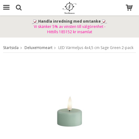
Handla inredning med omtanke
Vi skänker 5% av vinsten till välgörenhet -
Produkten har blivit tillagd i varukorgen
Hittills 185152 kr insamlat
Startsida
DeluxeHomeart
LED Värmeljus 4x4,5 cm Sage Green 2-pack