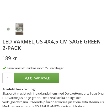
LED VÄRMELJUS 4X4,5 CM SAGE GREEN
2-PACK
189 kr
Leveranstid: Skickas inom 2-5 vardagar
Lägg i varukorg
Produktbeskrivning:
Skapa ett mysigt och inbjudande hem med DeluxeHomearts ljusgröna
LED-värmeljus Sage green. Dess realistiska design och
verklighetstrogna utseende påminner värmeljuset om äkta stearinljus.
Med den patenterade 3D REAL FLAME™-tekniken får du en