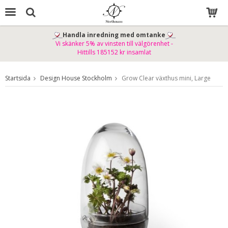
Handla inredning med omtanke
Vi skänker 5% av vinsten till välgörenhet -
Produkten har blivit tillagd i varukorgen
Hittills 185152 kr insamlat
Startsida
Design House Stockholm
Grow Clear växthus mini, Large