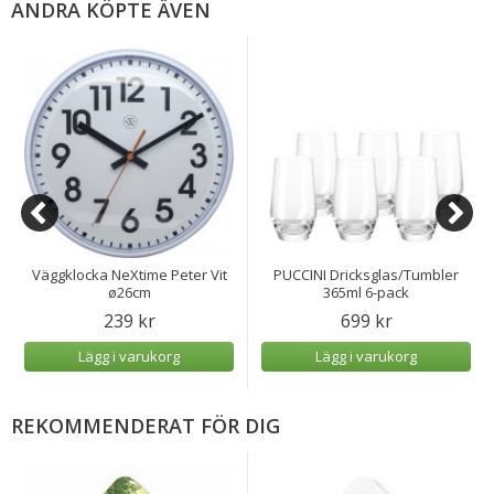
ANDRA KÖPTE ÄVEN
Väggklocka NeXtime Peter Vit
PUCCINI Dricksglas/Tumbler
ø26cm
365ml 6-pack
239 kr
699 kr
Lägg i varukorg
Lägg i varukorg
REKOMMENDERAT FÖR DIG