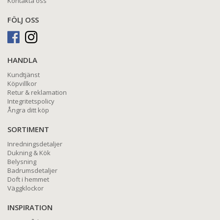
Kontakta oss
FÖLJ OSS
HANDLA
Kundtjänst
Köpvillkor
Retur & reklamation
Integritetspolicy
Ångra ditt köp
SORTIMENT
Inredningsdetaljer
Dukning & Kök
Belysning
Badrumsdetaljer
Doft i hemmet
Väggklockor
INSPIRATION