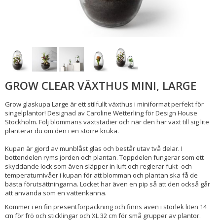
GROW CLEAR VÄXTHUS MINI, LARGE
Grow glaskupa Large är ett stilfullt växthus i miniformat perfekt för
singelplantor! Designad av Caroline Wetterling för Design House
Stockholm. Följ blommans växtstadier och när den har växt till sig lite
planterar du om den i en större kruka.
Kupan är gjord av munblåst glas och består utav två delar. I
bottendelen ryms jorden och plantan. Toppdelen fungerar som ett
skyddande lock som även släpper in luft och reglerar fukt- och
temperaturnivåer i kupan för att blomman och plantan ska få de
bästa förutsättningarna. Locket har även en pip så att den också går
att använda som en vattenkanna.
Kommer i en fin presentförpackning och finns även i storlek liten 14
cm för frö och sticklingar och XL 32 cm för små grupper av plantor.