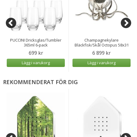
PUCCINI Dricksglas/Tumbler
Champagnekylare
365ml 6-pack
Bläckfisk/Skål Octopus 58x31
cm
699 kr
6 899 kr
Lägg i varukorg
Lägg i varukorg
REKOMMENDERAT FÖR DIG