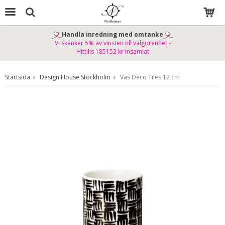
Handla inredning med omtanke
Vi skänker 5% av vinsten till välgörenhet -
Produkten har blivit tillagd i varukorgen
Hittills 185152 kr insamlat
Startsida
Design House Stockholm
Vas Deco Tiles 12 cm