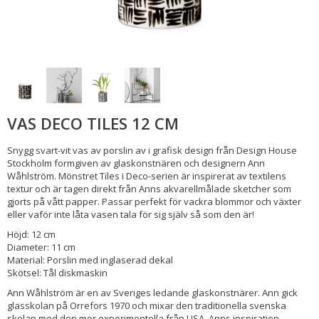
VAS DECO TILES 12 CM
Snygg svart-vit vas av porslin av i grafisk design från Design House
Stockholm formgiven av glaskonstnären och designern Ann
Wåhlström. Mönstret Tiles i Deco-serien är inspirerat av textilens
textur och är tagen direkt från Anns akvarellmålade sketcher som
gjorts på vått papper. Passar perfekt för vackra blommor och växter
eller vaför inte låta vasen tala för sig själv så som den är!
Höjd: 12 cm
Diameter: 11 cm
Material: Porslin med inglaserad dekal
Skötsel: Tål diskmaskin
Ann Wåhlström är en av Sveriges ledande glaskonstnärer. Ann gick
glasskolan på Orrefors 1970 och mixar den traditionella svenska
skolan med den mer experimentella från USA. Anns inspiration