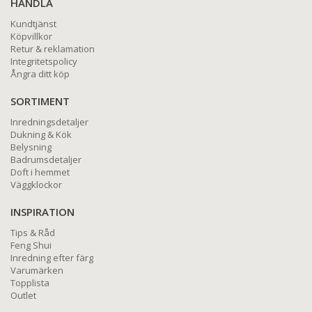
HANDLA
Kundtjänst
Köpvillkor
Retur & reklamation
Integritetspolicy
Ångra ditt köp
SORTIMENT
Inredningsdetaljer
Dukning & Kök
Belysning
Badrumsdetaljer
Doft i hemmet
Väggklockor
INSPIRATION
Tips & Råd
Feng Shui
Inredning efter färg
Varumärken
Topplista
Outlet