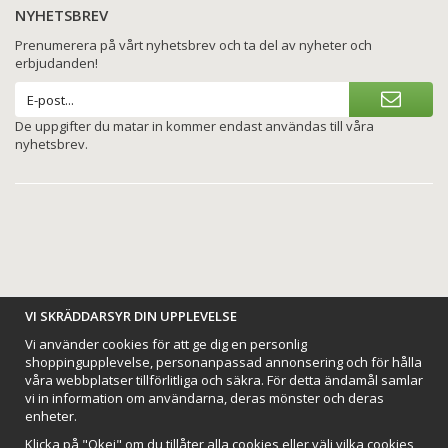
NYHETSBREV
Prenumerera på vårt nyhetsbrev och ta del av nyheter och
erbjudanden!
De uppgifter du matar in kommer endast användas till våra
nyhetsbrev.
BETALNINGSALTERNATIV
VI SKRÄDDARSYR DIN UPPLEVELSE
Vi använder cookies för att ge dig en personlig
shoppingupplevelse, personanpassad annonsering och för hålla
våra webbplatser tillförlitliga och säkra. För detta ändamål samlar
vi in information om användarna, deras mönster och deras
VI SKICKAR MED
enheter.
Klicka på "Okej" om du tillåter alla cookies eller välj vilka cookies