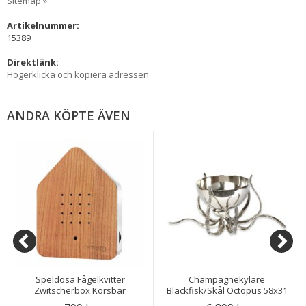
Sitemap »
Artikelnummer:
15389
Direktlänk:
Högerklicka och kopiera adressen
ANDRA KÖPTE ÄVEN
Speldosa Fågelkvitter
Champagnekylare
Zwitscherbox Körsbär
Bläckfisk/Skål Octopus 58x31
cm