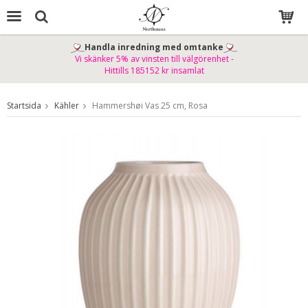
Handla inredning med omtanke
Vi skänker 5% av vinsten till välgörenhet -
Produkten har blivit tillagd i varukorgen
Hittills 185152 kr insamlat
Startsida
Kähler
Hammershøi Vas 25 cm, Rosa