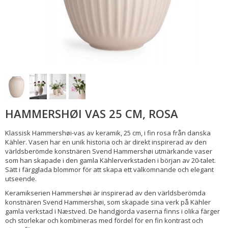
HAMMERSHØI VAS 25 CM, ROSA
Klassisk Hammershøi-vas av keramik, 25 cm, i fin rosa från danska
Kähler. Vasen har en unik historia och är direkt inspirerad av den
världsberömde konstnären Svend Hammershøi utmärkande vaser
som han skapade i den gamla Kählerverkstaden i början av 20-talet.
Sätt i färgglada blommor för att skapa ett välkomnande och elegant
utseende.
Keramikserien Hammershøi är inspirerad av den världsberömda
konstnären Svend Hammershøi, som skapade sina verk på Kähler
gamla verkstad i Næstved. De handgjorda vaserna finns i olika färger
och storlekar och kombineras med fördel för en fin kontrast och