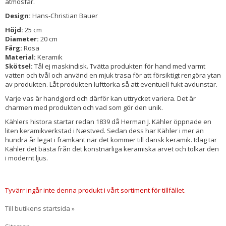
atmosfär.
Design:
Hans-Christian Bauer
Höjd:
25 cm
Diameter:
20 cm
Färg:
Rosa
Material:
Keramik
Skötsel:
Tål ej maskindisk. Tvätta produkten för hand med varmt
vatten och tvål och använd en mjuk trasa för att försiktigt rengöra ytan
av produkten. Låt produkten lufttorka så att eventuell fukt avdunstar.
Varje vas är handgjord och därför kan uttrycket variera. Det är
charmen med produkten och vad som gör den unik.
Kählers histora startar redan 1839 då Herman J. Kähler öppnade en
liten keramikverkstad i Næstved. Sedan dess har Kähler i mer än
hundra år legat i framkant när det kommer till dansk keramik. Idag tar
Kähler det bästa från det konstnärliga keramiska arvet och tolkar den
i modernt ljus.
Tyvärr ingår inte denna produkt i vårt sortiment för tillfället.
Till butikens startsida »