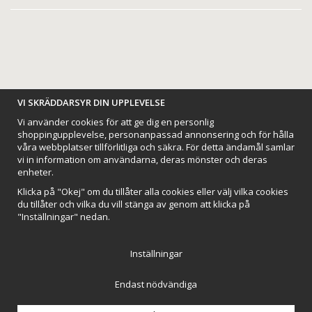
BETALNINGSALTERNATIV
VI SKRÄDDARSYR DIN UPPLEVELSE
Vi använder cookies för att ge dig en personlig
shoppingupplevelse, personanpassad annonsering och för hålla
våra webbplatser tillförlitliga och säkra. För detta ändamål samlar
vi in information om användarna, deras mönster och deras
VI SKICKAR MED
enheter.
Klicka på "Okej" om du tillåter alla cookies eller välj vilka cookies
du tillåter och vilka du vill stänga av genom att klicka på
"Inställningar" nedan.
Inställningar
Endast nödvändiga
Northmans Design AB
Till toppen av sidan
Drift & produktion:
Wikinggruppen