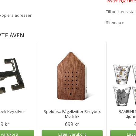
Tyvärr ingår inte
Till butikens sta
 kopiera adressen
Sitemap »
PTE ÄVEN
ek Key silver
Speldosa Fågelkvitter Birdybox
BAMBINI 
Mörk Ek
djurm
99 kr
699 kr
4
i varukorg
Lägg i varukorg
Lägg