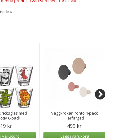
 denna produkt i vårt sortiment för tillfället.
rtsida »
Dricksglas med
Väggkrokar Ponto 4-pack
Lyckotr
otiv 6-pack
Flerfärgad
19 kr
499 kr
 i varukorg
Lägg i varukorg
Lägg