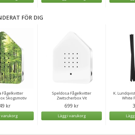
DERAT FÖR DIG
 Fågelkvitter
Speldosa Fågelkvitter
K. Lundqvist
box Skogsmotiv
Zwitscherbox Vit
White P
49 kr
699 kr
3
i varukorg
Lägg i varukorg
Lägg