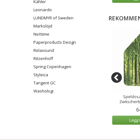
Kähler
Leonardo
REKOMMEN
LUNDMYR of Sweden
Markslöjd
NeXtime
Paperproducts Design
Relaxound
Ritzenhoff
Spring Copenhagen
Styleica
Tangent GC
Washologi
cksglas/Tumbler
Speldosa Fågelkvitter
Speldosa
l 6-pack
Zwitscherbox Körsbär
Zwitscher
9 kr
799 kr
6
 varukorg
Lägg i varukorg
Lägg 