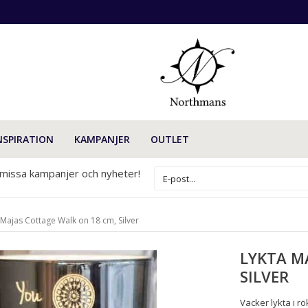
NSPIRATION
KAMPANJER
OUTLET
 missa kampanjer och nyheter!
 Majas Cottage Walk on 18 cm, Silver
LYKTA M
SILVER
Vacker lykta i r