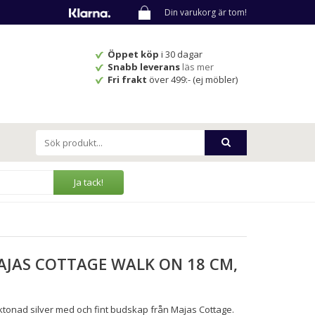
Din varukorg är tom!
Öppet köp
i 30 dagar
Snabb leverans
läs mer
Fri frakt
över 499:- (ej möbler)
Ja tack!
AJAS COTTAGE WALK ON 18 CM,
öktonad silver med och fint budskap från Majas Cottage.