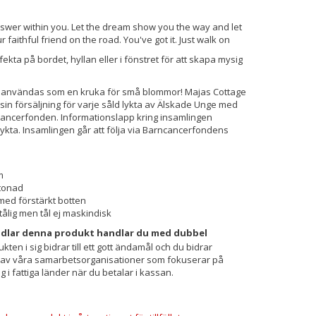
swer within you. Let the dream show you the way and let
 faithful friend on the road. You've got it. Just walk on
fekta på bordet, hyllan eller i fönstret för att skapa mysig
 användas som en kruka för små blommor! Majas Cottage
in försäljning för varje såld lykta av Älskade Unge med
ncancerfonden. Informationslapp kring insamlingen
lykta. Insamlingen går att följa via Barncancerfondens
m
ktonad
med förstärkt botten
ålig men tål ej maskindisk
ndlar denna produkt handlar du med dubbel
kten i sig bidrar till ett gott ändamål och du bidrar
n av våra samarbetsorganisationer som fokuserar på
g i fattiga länder när du betalar i kassan.