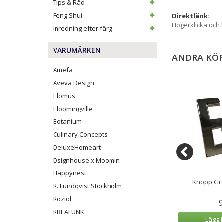
Tips & Råd
Feng Shui
Direktlänk:
Högerklicka och
Inredning efter färg
VARUMÄRKEN
ANDRA KÖ
Amefa
Aveva Design
Blomus
Bloomingville
Botanium
Culinary Concepts
DeluxeHomeart
Dsignhouse x Moomin
Happynest
lkvitter Birdybox
Lyckotroll Världens Bästa
Knopp Gre
K. Lundqvist Stockholm
ssing
Mamma 9 cm
Koziol
9 kr
449 kr
KREAFUNK
 varukorg
Lägg i varukorg
Lägg 