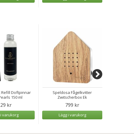
 Refill Doftpinnar
Speldosa Fågelkvitter
Speldosa H
earls 150 ml
Zwitscherbox Ek
29 kr
799 kr
 i varukorg
Lägg i varukorg
Lägg