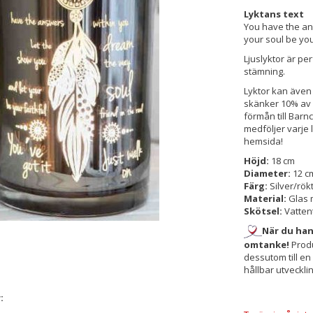
Lyktans text
You have the an
your soul be your
Ljuslyktor är per
stämning.
Lyktor kan även
skänker 10% av s
förmån till Bar
medföljer varje 
hemsida!
Höjd:
18 cm
Diameter:
12 c
Färg:
Silver/rö
Material:
Glas 
Skötsel:
Vattent
När du ha
omtanke!
Produ
dessutom till e
hållbar utvecklin
: