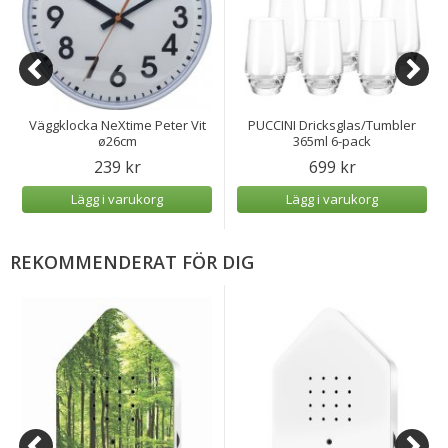
Väggklocka NeXtime Peter Vit
PUCCINI Dricksglas/Tumbler
ø26cm
365ml 6-pack
239 kr
699 kr
Lägg i varukorg
Lägg i varukorg
REKOMMENDERAT FÖR DIG