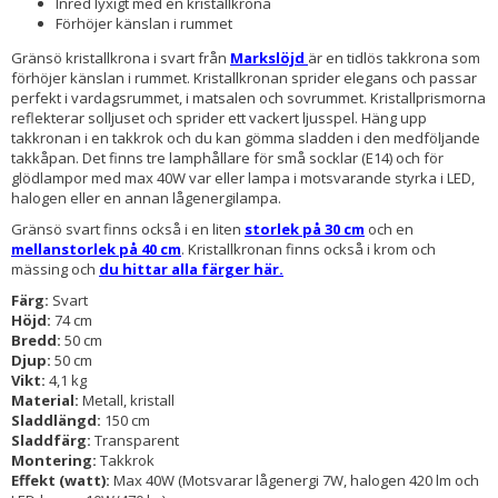
Inred lyxigt med en kristallkrona
Förhöjer känslan i rummet
Gränsö kristallkrona i svart från
Markslöjd
är en tidlös takkrona som
förhöjer känslan i rummet. Kristallkronan sprider elegans och passar
perfekt i vardagsrummet, i matsalen och sovrummet. Kristallprismorna
reflekterar solljuset och sprider ett vackert ljusspel. Häng upp
takkronan i en takkrok och du kan gömma sladden i den medföljande
takkåpan. Det finns tre lamphållare för små socklar (E14) och för
glödlampor med max 40W var eller lampa i motsvarande styrka i LED,
halogen eller en annan lågenergilampa.
Gränsö svart finns också i en liten
storlek på 30 cm
och en
mellanstorlek på 40 cm
. Kristallkronan finns också i krom och
mässing och
du hittar alla färger här.
Färg:
Svart
Höjd:
74 cm
Bredd:
50 cm
Djup:
50 cm
Vikt:
4,1 kg
Material:
Metall, kristall
Sladdlängd:
150 cm
Sladdfärg:
Transparent
Montering:
Takkrok
Effekt (watt):
Max 40W (Motsvarar lågenergi 7W, halogen 420 lm och