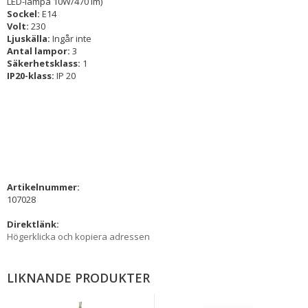
LED-lampa 10W/470 lm)
Sockel:
E14
Volt:
230
Ljuskälla:
Ingår inte
Antal lampor:
3
Säkerhetsklass:
1
IP20-klass:
IP 20
Artikelnummer:
107028
Direktlänk:
Högerklicka och kopiera adressen
LIKNANDE PRODUKTER