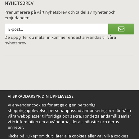
NYHETSBREV
Prenumerera på vårt nyhetsbrev och ta del av nyheter och
erbjudanden!
De uppgifter du matar in kommer endast användas till våra
nyhetsbrev.
BETALNINGSALTERNATIV
VI SKRÄDDARSYR DIN UPPLEVELSE
Vi använder cookies för att ge dig en personlig
shoppingupplevelse, personanpassad annonsering och för hålla
våra webbplatser tillförlitliga och säkra. För detta ändamål samlar
vi in information om användarna, deras mönster och deras
VI SKICKAR MED
enheter.
Klicka på "Okej" om du tillåter alla cookies eller välj vilka cookies