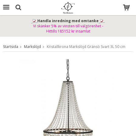
Handla inredning med omtanke
Vi skänker 5% av vinsten till välgörenhet -
Produkten har blivit tillagd i varukorgen
Hittills 185152 kr insamlat
Startsida
Markslöjd
Kristallkrona Markslöjd Gränsö Svart 3L 50 cm