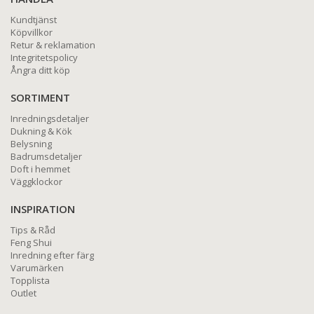
Kundtjänst
Köpvillkor
Retur & reklamation
Integritetspolicy
Ångra ditt köp
SORTIMENT
Inredningsdetaljer
Dukning & Kök
Belysning
Badrumsdetaljer
Doft i hemmet
Väggklockor
INSPIRATION
Tips & Råd
Feng Shui
Inredning efter färg
Varumärken
Topplista
Outlet