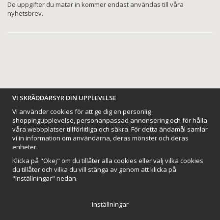
De uppgifter du matar in kommer endast användas till våra
nyhetsbrev.
BETALNINGSALTERNATIV
VI SKRÄDDARSYR DIN UPPLEVELSE
Vi använder cookies för att ge dig en personlig
shoppingupplevelse, personanpassad annonsering och för hålla
våra webbplatser tillförlitliga och säkra. För detta ändamål samlar
vi in information om användarna, deras mönster och deras
VI SKICKAR MED
enheter.
Klicka på "Okej" om du tillåter alla cookies eller välj vilka cookies
du tillåter och vilka du vill stänga av genom att klicka på
"Inställningar" nedan.
Inställningar