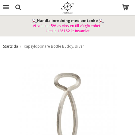
Handla inredning med omtanke
Vi skänker 5% av vinsten till välgörenhet -
Produkten har blivit tillagd i varukorgen
Hittills 185152 kr insamlat
Startsida
Kapsylöppnare Bottle Buddy, silver