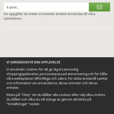
De uppgifter du matar in kommer endast användas till våra
nyhetsbrev.
BETALNINGSALTERNATIV
VI SKRÄDDARSYR DIN UPPLEVELSE
Vi använder cookies för att ge dig en personlig
shoppingupplevelse, personanpassad annonsering och för hålla
våra webbplatser tillförlitliga och säkra. För detta ändamål samlar
vi in information om användarna, deras mönster och deras
VI SKICKAR MED
enheter.
Klicka på "Okej" om du tillåter alla cookies eller välj vilka cookies
du tillåter och vilka du vill stänga av genom att klicka på
"Inställningar" nedan.