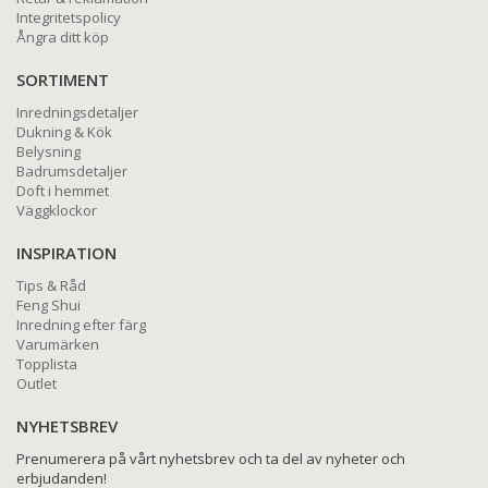
Integritetspolicy
Ångra ditt köp
SORTIMENT
Inredningsdetaljer
Dukning & Kök
Belysning
Badrumsdetaljer
Doft i hemmet
Väggklockor
INSPIRATION
Tips & Råd
Feng Shui
Inredning efter färg
Varumärken
Topplista
Outlet
NYHETSBREV
Prenumerera på vårt nyhetsbrev och ta del av nyheter och
erbjudanden!