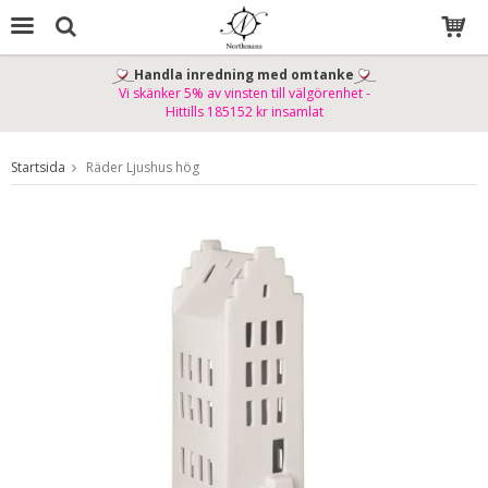
Handla inredning med omtanke
Vi skänker 5% av vinsten till välgörenhet -
Produkten har blivit tillagd i varukorgen
Hittills 185152 kr insamlat
Startsida
Räder Ljushus hög