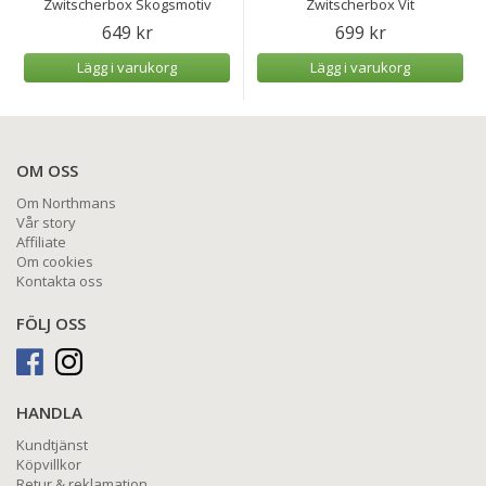
Zwitscherbox Skogsmotiv
Zwitscherbox Vit
649 kr
699 kr
Lägg i varukorg
Lägg i varukorg
OM OSS
Om Northmans
Vår story
Affiliate
Om cookies
Kontakta oss
FÖLJ OSS
HANDLA
Kundtjänst
Köpvillkor
Retur & reklamation