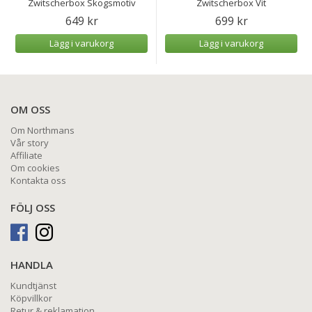
Zwitscherbox Skogsmotiv
Zwitscherbox Vit
649 kr
699 kr
Lägg i varukorg
Lägg i varukorg
OM OSS
Om Northmans
Vår story
Affiliate
Om cookies
Kontakta oss
FÖLJ OSS
HANDLA
Kundtjänst
Köpvillkor
Retur & reklamation