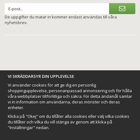
De uppgifter du matar in kommer endast användas till våra
nyhetsbrev.
BETALNINGSALTERNATIV
VI SKRÄDDARSYR DIN UPPLEVELSE
Vi använder cookies för att ge dig en personlig
shoppingupplevelse, personanpassad annonsering och för hålla
våra webbplatser tillförlitliga och säkra. För detta ändamål samlar
vi in information om användarna, deras mönster och deras
VI SKICKAR MED
enheter.
Klicka på "Okej" om du tillåter alla cookies eller välj vilka cookies
du tillåter och vilka du vill stänga av genom att klicka på
"Inställningar" nedan.