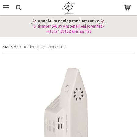
Handla inredning med omtanke
Vi skänker 5% av vinsten till välgörenhet -
Produkten har blivit tillagd i varukorgen
Hittills 185152 kr insamlat
Startsida
Räder Ljushus kyrka liten