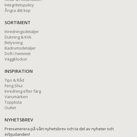
Integritetspolicy
Ångra ditt köp
SORTIMENT
Inredningsdetaljer
Dukning & Kök
Belysning
Badrumsdetaljer
Doft i hemmet
Väggklockor
INSPIRATION
Tips & Råd
Feng Shui
Inredning efter färg
Varumärken
Topplista
Outlet
NYHETSBREV
Prenumerera på vårt nyhetsbrev och ta del av nyheter och
erbjudanden!