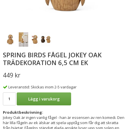
SPRING BIRDS FÅGEL JOKEY OAK
TRÄDEKORATION 6,5 CM EK
449 kr
Leveranstid: Skickas inom 2-5 vardagar
Lägg i varukorg
Produktbeskrivning:
Jokey Oak är ingen vanlig fågel - han är essensen av ren komedi. Den
här lilla fågeln av ek älskar att spela upptåg som får dig att skratta
från hjärtat. Fågelns ständigt glada ansikte lyser upp som solen en