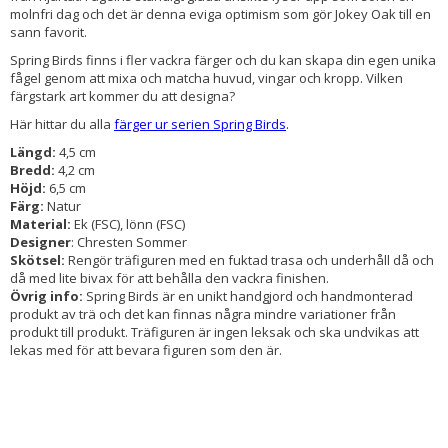
molnfri dag och det är denna eviga optimism som gör Jokey Oak till en
sann favorit.
Spring Birds finns i fler vackra färger och du kan skapa din egen unika
fågel genom att mixa och matcha huvud, vingar och kropp. Vilken
färgstark art kommer du att designa?
Här hittar du alla
färger ur serien Spring Birds
.
Längd:
4,5 cm
Bredd:
4,2 cm
Höjd:
6,5 cm
Färg:
Natur
Material:
Ek (FSC), lönn (FSC)
Designer
: Chresten Sommer
Skötsel:
Rengör träfiguren med en fuktad trasa och underhåll då och
då med lite bivax för att behålla den vackra finishen.
Övrig info:
Spring Birds är en unikt handgjord och handmonterad
produkt av trä och det kan finnas några mindre variationer från
produkt till produkt. Träfiguren är ingen leksak och ska undvikas att
lekas med för att bevara figuren som den är.