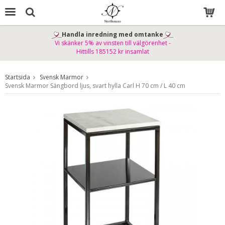
Handla inredning med omtanke
Vi skänker 5% av vinsten till välgörenhet -
Produkten har blivit tillagd i varukorgen
Hittills 185152 kr insamlat
Startsida
Svensk Marmor
Svensk Marmor Sängbord ljus, svart hylla Carl H 70 cm / L 40 cm