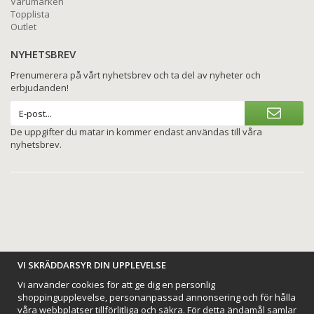
Varumärken
Topplista
Outlet
NYHETSBREV
Prenumerera på vårt nyhetsbrev och ta del av nyheter och
erbjudanden!
De uppgifter du matar in kommer endast användas till våra
nyhetsbrev.
BETALNINGSALTERNATIV
VI SKRÄDDARSYR DIN UPPLEVELSE
Vi använder cookies för att ge dig en personlig
shoppingupplevelse, personanpassad annonsering och för hålla
våra webbplatser tillförlitliga och säkra. För detta ändamål samlar