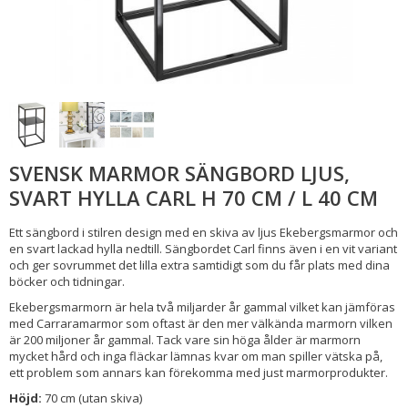
SVENSK MARMOR SÄNGBORD LJUS,
SVART HYLLA CARL H 70 CM / L 40 CM
Ett sängbord i stilren design med en skiva av ljus Ekebergsmarmor och
en svart lackad hylla nedtill. Sängbordet Carl finns även i en vit variant
och ger sovrummet det lilla extra samtidigt som du får plats med dina
böcker och tidningar.
Ekebergsmarmorn är hela två miljarder år gammal vilket kan jämföras
med Carraramarmor som oftast är den mer välkända marmorn vilken
är 200 miljoner år gammal. Tack vare sin höga ålder är marmorn
mycket hård och inga fläckar lämnas kvar om man spiller vätska på,
ett problem som annars kan förekomma med just marmorprodukter.
Höjd:
70 cm (utan skiva)