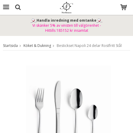
Handla inredning med omtanke
Vi skänker 5% av vinsten till välgörenhet -
Produkten har blivit tillagd i varukorgen
Hittills 185152 kr insamlat
Startsida
Köket & Dukning
Bestickset Napoli 24 delar Rostfritt Stål