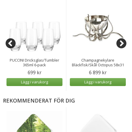
PUCCINI Dricksglas/Tumbler
Champagnekylare
365ml 6-pack
Bläckfisk/Skål Octopus 58x31
cm
699 kr
6 899 kr
Lägg i varukorg
Lägg i varukorg
REKOMMENDERAT FÖR DIG