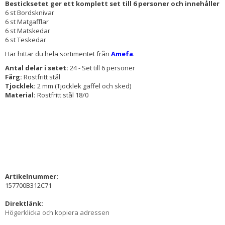
Besticksetet ger ett komplett set till 6 personer och innehåller
6 st Bordsknivar
6 st Matgafflar
6 st Matskedar
6 st Teskedar
Här hittar du hela sortimentet från
Amefa
.
Antal delar i setet:
24 - Set till 6 personer
Färg:
Rostfritt stål
Tjocklek:
2 mm (Tjocklek gaffel och sked)
Material:
Rostfritt stål 18/0
Artikelnummer:
157700B312C71
Direktlänk:
Högerklicka och kopiera adressen