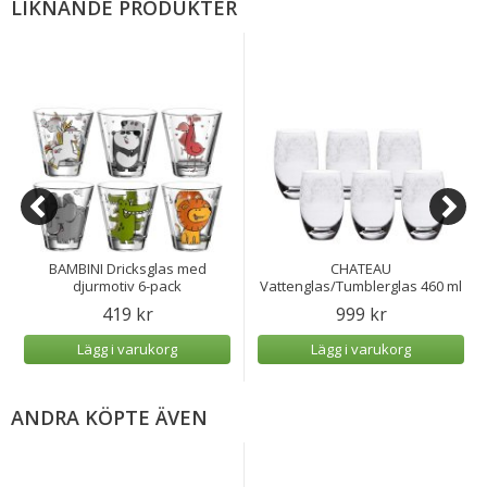
LIKNANDE PRODUKTER
BAMBINI Dricksglas med
CHATEAU
djurmotiv 6-pack
Vattenglas/Tumblerglas 460 ml
6-pack
419 kr
999 kr
Lägg i varukorg
Lägg i varukorg
ANDRA KÖPTE ÄVEN