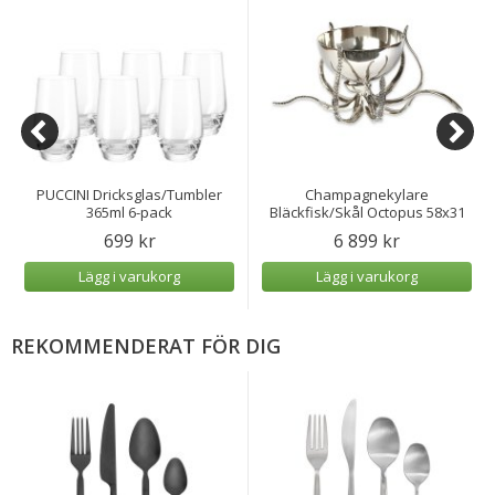
PUCCINI Dricksglas/Tumbler
Champagnekylare
365ml 6-pack
Bläckfisk/Skål Octopus 58x31
cm
699 kr
6 899 kr
Lägg i varukorg
Lägg i varukorg
REKOMMENDERAT FÖR DIG