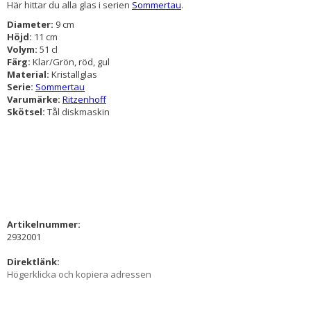
Här hittar du alla glas i serien
Sommertau
.
Diameter:
9 cm
Höjd:
11 cm
Volym:
51 cl
Färg:
Klar/Grön, röd, gul
Material:
Kristallglas
Serie:
Sommertau
Varumärke:
Ritzenhoff
Skötsel:
Tål diskmaskin
Artikelnummer:
2932001
Direktlänk:
Högerklicka och kopiera adressen