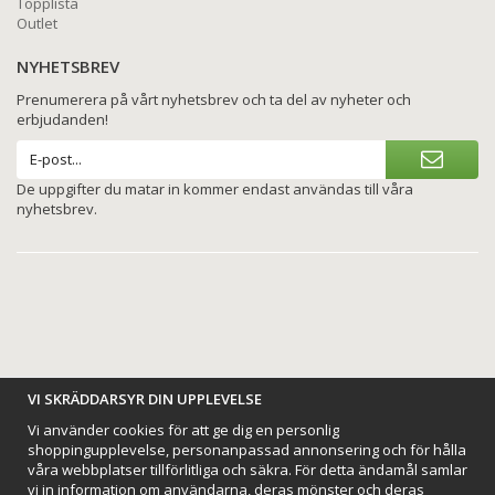
Topplista
Outlet
NYHETSBREV
Prenumerera på vårt nyhetsbrev och ta del av nyheter och
erbjudanden!
De uppgifter du matar in kommer endast användas till våra
nyhetsbrev.
BETALNINGSALTERNATIV
VI SKRÄDDARSYR DIN UPPLEVELSE
Vi använder cookies för att ge dig en personlig
shoppingupplevelse, personanpassad annonsering och för hålla
våra webbplatser tillförlitliga och säkra. För detta ändamål samlar
vi in information om användarna, deras mönster och deras