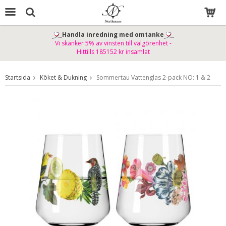
Handla inredning med omtanke
Vi skänker 5% av vinsten till välgörenhet -
Produkten har blivit tillagd i varukorgen
Hittills 185152 kr insamlat
Startsida
Köket & Dukning
Sommertau Vattenglas 2-pack NO: 1 & 2